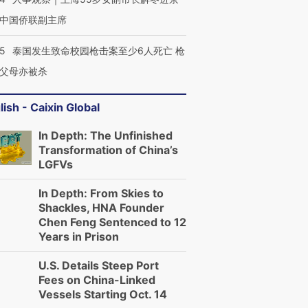
中国侨联副主席
45
泰国发生致命校园枪击案至少6人死亡 枪
父母亦被杀
lish - Caixin Global
In Depth: The Unfinished
Transformation of China’s
LGFVs
In Depth: From Skies to
Shackles, HNA Founder
Chen Feng Sentenced to 12
Years in Prison
U.S. Details Steep Port
Fees on China-Linked
Vessels Starting Oct. 14