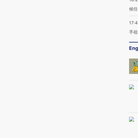
候任
17:
手祖
Eng