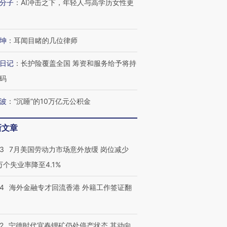
分子
：
AI冲击之下，年轻人与高学历女性更
坤
：
耳闻目睹的几位律师
日记
：
长护险覆盖全国 筹资和服务给予将持
码
波
：
“沉睡”的10万亿元公积金
新文章
43
7月美国劳动力市场意外放缓 岗位减少
3万个失业率降至4.1%
14
海外金融专才回流香港 外籍工作签证翻
2
宁德时代宜春锂矿仍处停产状态 其动向