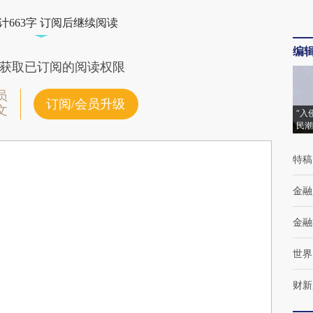
计663字 订阅后继续阅读
编
获取已订阅的阅读权限
员
订阅/会员升级
文
“入
民潮
特稿
金融
金融
世界
财新