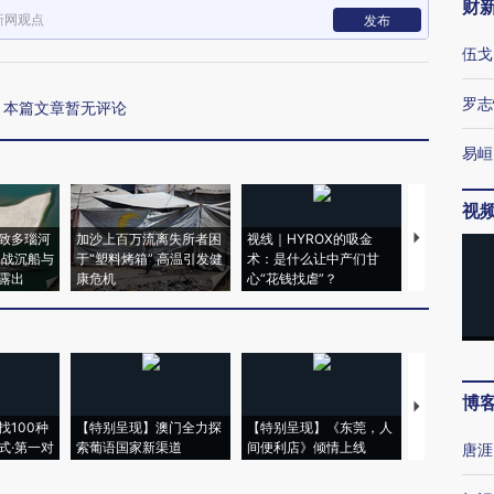
财
新网观点
发布
伍戈
罗志
本篇文章暂无评论
易峘
视
致多瑙河
加沙上百万流离失所者困
视线｜HYROX的吸金
马航飞行员
二战沉船与
于“塑料烤箱” 高温引发健
术：是什么让中产们甘
粒摇头丸 尿
露出
康危机
心“花钱找虐”？
毒品
博
【推广】走
找100种
【特别呈现】澳门全力探
【特别呈现】《东莞，人
会，让数智科
式·第一对
索葡语国家新渠道
间便利店》倾情上线
业
唐涯