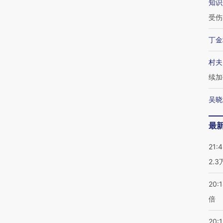
知识
受伤
丁金
村夫
续加
吴晓
最
21:
2.
20:
倍
20:1