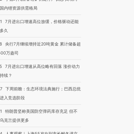
国内锂资源供需格局
1
7月进出口增速高位放缓，价格驱动还能
多久
8
央行7月继续增持近20吨黄金 累计储备超
600万盎司
5
7月进出口增速从高位略有回落 涨价动力
持续？
07
下周前瞻：生态环境法典施行；巴西总统
进入竞选阶段
1
特朗普坚称美国防空弹药库存充足 但不
乌克兰提供更多
24
人事观察｜上海55岁女副市长解冬进京