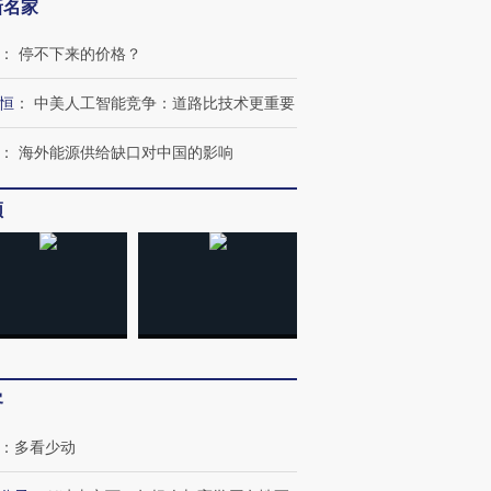
新名家
：
停不下来的价格？
恒
：
中美人工智能竞争：道路比技术更重要
：
海外能源供给缺口对中国的影响
频
跨国走私7万
视线｜被称为“蟑螂”的印
视线｜“入侵”还是“人道危
检体内含3种
度Z世代 用街头抗争将教
机”？难民潮撕裂西班牙
秘鲁纳斯
育部长拱下台
飞地休达
13人遇难
客
进第四届链博
【商旅对话】华住集团
技“链”接产
【特别呈现】寻找100种
CFO：不靠规模取胜，华
【特别呈
有意思的生活方式·第三对
住三大增长引擎是什么？
有意思的
：
多看少动