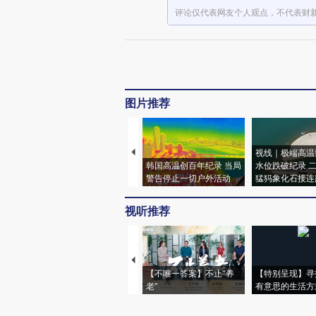
评论仅代表网友个人观点，不代表财
图片推荐
视线｜极端高温
韩国高温创百年纪录 当局
水位跌破纪录 
警告停止一切户外活动
猛犸象化石接连
视听推荐
【不唯一答案】不止“养
【特别呈现】寻
老”
有意思的生活方