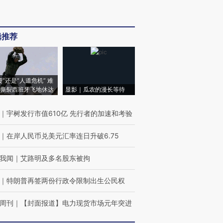
辑推荐
侵”还是“人道危机” 难
撕裂西班牙飞地休达
显影｜瓜农的漫长等待
｜
宇树发行市值610亿 先行者的加速和考验
｜
在岸人民币兑美元汇率连日升破6.75
我闻
｜
艾路明及多名股东被拘
｜
特朗普再签两份行政令限制出生公民权
周刊
｜
【封面报道】电力现货市场元年突进