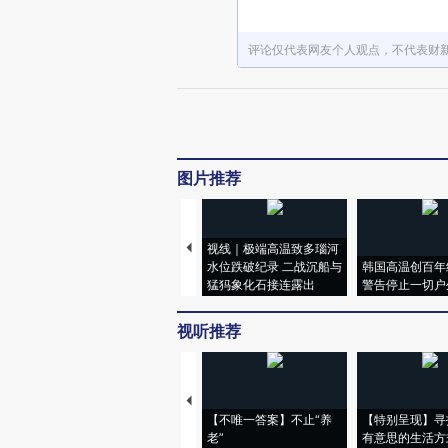
评论仅代表网友个人观点，不代表财
图片推荐
视线｜极端高温致多瑙河
水位跌破纪录 二战沉船与
韩国高温创百年
猛犸象化石接连露出
警告停止一切户
视听推荐
【不唯一答案】不止“养
【特别呈现】寻
老”
有意思的生活方