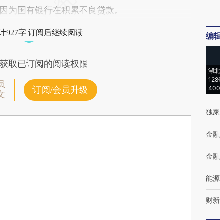
因为国有银行在积累不良贷款。
计927字 订阅后继续阅读
编
获取已订阅的阅读权限
湖北
12
员
40
订阅/会员升级
文
独家
金融
金融
能源
财新