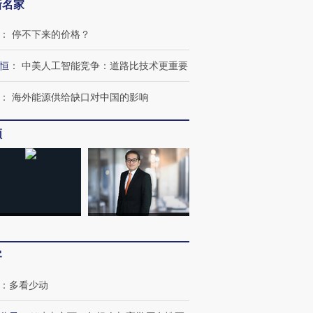
新名家
：
停不下来的价格？
恒
：
中美人工智能竞争：道路比技术更重要
：
海外能源供给缺口对中国的影响
频
OX的吸金
马航飞行员跨国走私7万
视线｜被称为“蟑螂”的印
让中产们甘
粒摇头丸 尿检体内含3种
度Z世代 用街头抗争将教
秘鲁纳斯
”？
毒品
育部长拱下台
13人遇难
客
进第四届链博
【商旅对话】华住集团
：
多看少动
技“链”接产
【特别呈现】寻找100种
CFO：不靠规模取胜，华
【特别呈
有意思的生活方式·第三对
住三大增长引擎是什么？
有意思的