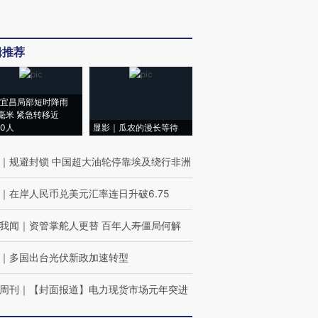
辑推荐
宜昌局部短时降雨
8毫米 紧急转移近
00人
显影｜瓜农的漫长等待
｜
规避封锁 中国超大油轮停靠埃及绕行非洲
｜
在岸人民币兑美元汇率连日升破6.75
我闻
｜
资管掌舵人更替 百年人寿僵局何解
｜
多国出台光伏新政加速转型
周刊
｜
【封面报道】电力现货市场元年突进