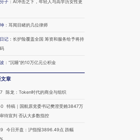
分子
：
AI冲击之下，年轻人与高学历女性更
坤
：
耳闻目睹的几位律师
日记
：
长护险覆盖全国 筹资和服务给予将持
码
波
：
“沉睡”的10万亿元公积金
新文章
07
陈龙：Token时代的商业与组织
50
特稿｜国航原党委书记樊澄受贿3847万
审待宣判 否认大多数指控
29
今日开盘：沪指报3896.49点 跌幅
0%