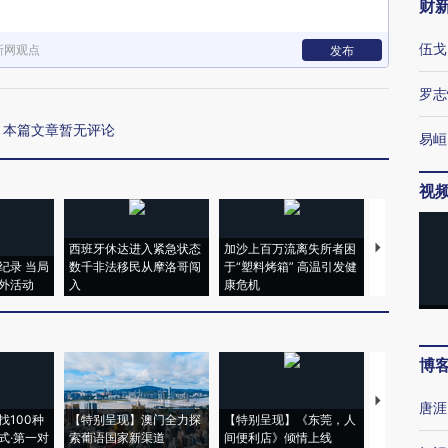
财
伍戈
新网观点
发布
罗志
本篇文章暂无评论
易峘
视
西班牙休达进入紧急状态
加沙上百万流离失所者困
视线｜HYR
纪录 当局
数千非法移民从摩洛哥闯
于“塑料烤箱” 高温引发健
术：是什么
外活动
入
康危机
心“花钱找虐
博
【推广】走
唐涯
找100种
【特别呈现】澳门全力探
【特别呈现】《东莞，人
会，让数智科
式·第一对
索葡语国家新渠道
间便利店》倾情上线
业