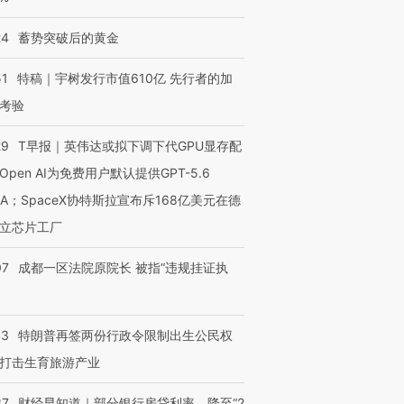
24
蓄势突破后的黄金
51
特稿｜宇树发行市值610亿 先行者的加
考验
29
T早报｜英伟达或拟下调下代GPU显存配
Open AI为免费用户默认提供GPT-5.6
NA；SpaceX协特斯拉宣布斥168亿美元在德
立芯片工厂
07
成都一区法院原院长 被指“违规挂证执
43
特朗普再签两份行政令限制出生公民权
打击生育旅游产业
37
财经早知道｜部分银行房贷利率，降至“2