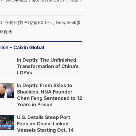
0
宇树科技IPO估值600亿元 DeepSeek参
略配售
lish - Caixin Global
In Depth: The Unfinished
Transformation of China’s
LGFVs
In Depth: From Skies to
Shackles, HNA Founder
Chen Feng Sentenced to 12
Years in Prison
U.S. Details Steep Port
Fees on China-Linked
Vessels Starting Oct. 14