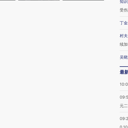
知识
受伤
丁金
村夫
续加
吴晓
最
10:
09:
元二
09:
0.1