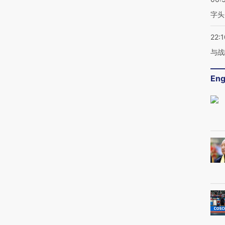
字头
22:1
与战
Eng