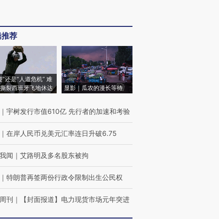
辑推荐
侵”还是“人道危机” 难
撕裂西班牙飞地休达
显影｜瓜农的漫长等待
｜
宇树发行市值610亿 先行者的加速和考验
｜
在岸人民币兑美元汇率连日升破6.75
我闻
｜
艾路明及多名股东被拘
｜
特朗普再签两份行政令限制出生公民权
周刊
｜
【封面报道】电力现货市场元年突进