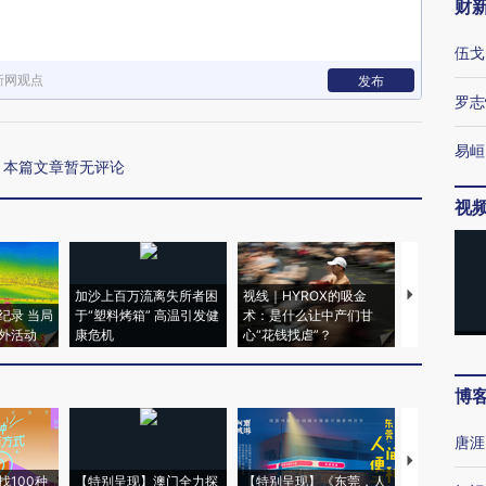
财
伍戈
新网观点
发布
罗志
易峘
本篇文章暂无评论
视
加沙上百万流离失所者困
视线｜HYROX的吸金
马航飞行员
纪录 当局
于“塑料烤箱” 高温引发健
术：是什么让中产们甘
粒摇头丸 尿
外活动
康危机
心“花钱找虐”？
毒品
博
唐涯
【推广】走
找100种
【特别呈现】澳门全力探
【特别呈现】《东莞，人
会，让数智科