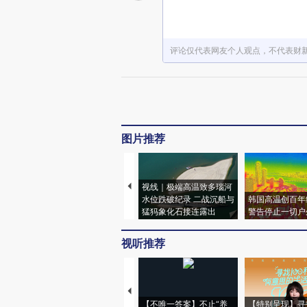
评论仅代表网友个人观点，不代表财
图片推荐
视线｜极端高温致多瑙河
水位跌破纪录 二战沉船与
韩国高温创百年
猛犸象化石接连露出
警告停止一切户
视听推荐
【不唯一答案】不止“养
【特别呈现】寻