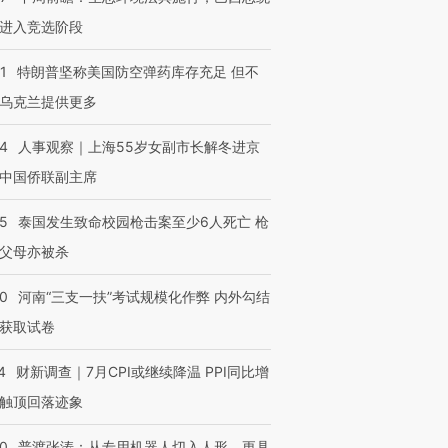
进入竞选阶段
1
特朗普坚称美国防空弹药库存充足 但不
乌克兰提供更多
24
人事观察｜上海55岁女副市长解冬进京
中国侨联副主席
45
泰国发生致命校园枪击案至少6人死亡 枪
父母亦被杀
40
河南“三支一扶”考试规模化作弊 内外勾结
获取试卷
4
财新调查｜7月CPI或继续降温 PPI同比增
触顶回落迹象
00
普渡张涛：从专用机器人切入人形，更具