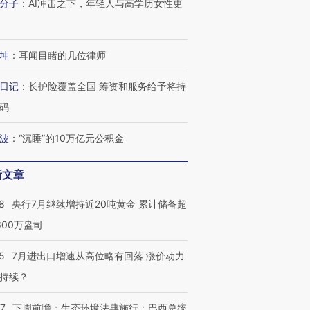
分子
：
AI冲击之下，年轻人与高学历女性更
有意思的生活方式·第三对
住三大增长引擎是什么？
有意思的
坤
：
耳闻目睹的几位律师
日记
：
长护险覆盖全国 筹资和服务给予将持
码
波
：
“沉睡”的10万亿元公积金
新文章
8
央行7月继续增持近20吨黄金 累计储备超
600万盎司
5
7月进出口增速从高位略有回落 涨价动力
持续？
07
下周前瞻：生态环境法典施行；巴西总统