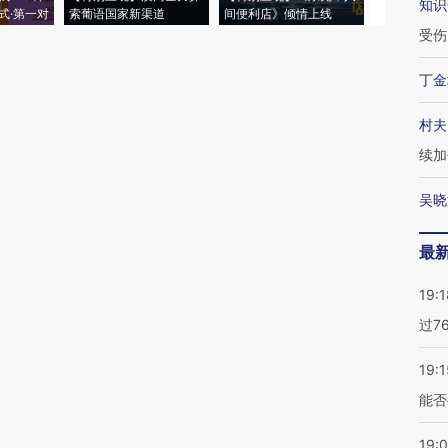
知识
式·第一对
索葡语国家新渠道
间便利店》倾情上线
业
受伤
丁金
村夫
续加
吴晓
最
19:1
过7
19:1
能否
19: