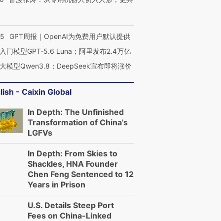
55
GPT周报｜OpenAI为免费用户默认提供
入门模型GPT-5.6 Luna；阿里发布2.4万亿
大模型Qwen3.8；DeepSeek宣布即将涨价
lish - Caixin Global
In Depth: The Unfinished
Transformation of China’s
LGFVs
In Depth: From Skies to
Shackles, HNA Founder
Chen Feng Sentenced to 12
Years in Prison
U.S. Details Steep Port
Fees on China-Linked