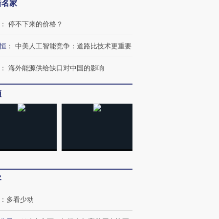
新名家
：
停不下来的价格？
恒
：
中美人工智能竞争：道路比技术更重要
：
海外能源供给缺口对中国的影响
频
跨国走私7万
视线｜被称为“蟑螂”的印
视线｜“入侵”还是“人道危
检体内含3种
度Z世代 用街头抗争将教
机”？难民潮撕裂西班牙
秘鲁纳斯
育部长拱下台
飞地休达
13人遇难
客
：
多看少动
进第四届链博
【商旅对话】华住集团
技“链”接产
【特别呈现】寻找100种
CFO：不靠规模取胜，华
【特别呈