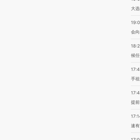
大选
19:0
会向
18:
候任
17:
手祖
17:
提前
17:1
速有
17: