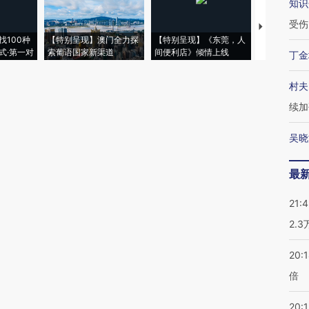
知识
受伤
【推广】走
找100种
【特别呈现】澳门全力探
【特别呈现】《东莞，人
会，让数智科
式·第一对
索葡语国家新渠道
间便利店》倾情上线
业
丁金
村夫
续加
吴晓
最
21:
2.
20:
倍
20:1