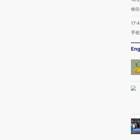
候任
17:
手祖
Eng