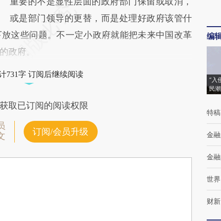
重要的不是显性层面的政府部门保留或取消，
或是部门领导的更替，而是处理好政府该管什
下放这些问题。不一定小政府就能把未来中国改革
编
的政府。
计731字 订阅后继续阅读
“入
民潮
获取已订阅的阅读权限
特稿
员
订阅/会员升级
金融
文
金融
世界
财新