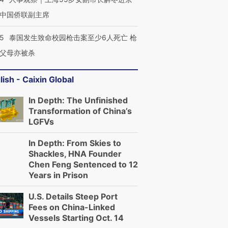
中国侨联副主席
45
泰国发生致命校园枪击案至少6人死亡 枪
父母亦被杀
lish - Caixin Global
In Depth: The Unfinished
Transformation of China’s
LGFVs
In Depth: From Skies to
Shackles, HNA Founder
Chen Feng Sentenced to 12
Years in Prison
U.S. Details Steep Port
Fees on China-Linked
Vessels Starting Oct. 14