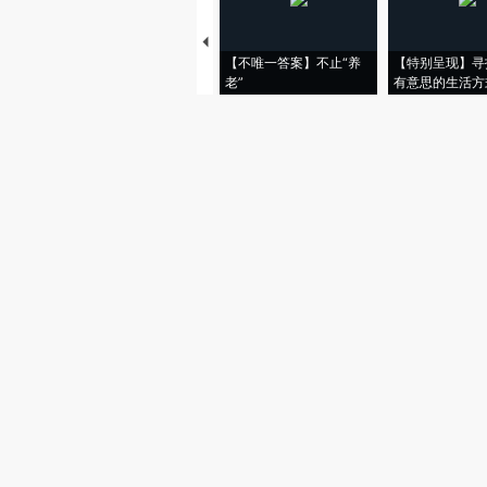
【不唯一答案】不止“养
【特别呈现】寻
老”
有意思的生活方