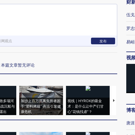
财
伍戈
罗志
新网观点
发布
易峘
视
本篇文章暂无评论
致多瑙河
加沙上百万流离失所者困
视线｜HYROX的吸金
马航飞行员
二战沉船与
于“塑料烤箱” 高温引发健
术：是什么让中产们甘
粒摇头丸 尿
博
露出
康危机
心“花钱找虐”？
毒品
唐涯