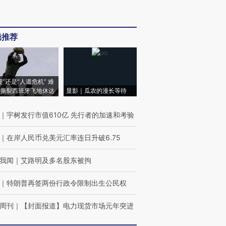
辑推荐
侵”还是“人道危机” 难
撕裂西班牙飞地休达
显影｜瓜农的漫长等待
｜
宇树发行市值610亿 先行者的加速和考验
｜
在岸人民币兑美元汇率连日升破6.75
我闻
｜
艾路明及多名股东被拘
｜
特朗普再签两份行政令限制出生公民权
周刊
｜
【封面报道】电力现货市场元年突进