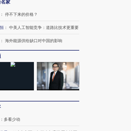
新名家
：
停不下来的价格？
恒
：
中美人工智能竞争：道路比技术更重要
：
海外能源供给缺口对中国的影响
频
跨国走私7万
视线｜被称为“蟑螂”的印
视线｜“入侵”还是“人道危
检体内含3种
度Z世代 用街头抗争将教
机”？难民潮撕裂西班牙
秘鲁纳斯
客
育部长拱下台
飞地休达
13人遇难
：
多看少动