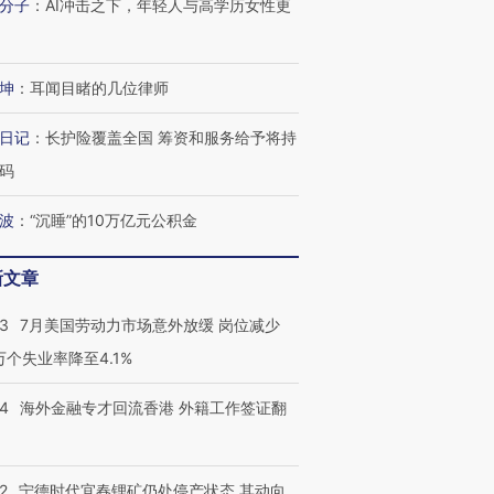
分子
：
AI冲击之下，年轻人与高学历女性更
进第四届链博
【商旅对话】华住集团
技“链”接产
【特别呈现】寻找100种
CFO：不靠规模取胜，华
【特别呈
有意思的生活方式·第三对
住三大增长引擎是什么？
有意思的
坤
：
耳闻目睹的几位律师
日记
：
长护险覆盖全国 筹资和服务给予将持
码
波
：
“沉睡”的10万亿元公积金
新文章
43
7月美国劳动力市场意外放缓 岗位减少
3万个失业率降至4.1%
14
海外金融专才回流香港 外籍工作签证翻
2
宁德时代宜春锂矿仍处停产状态 其动向