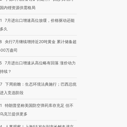
国内锂资源供需格局
1
7月进出口增速高位放缓，价格驱动还能
多久
8
央行7月继续增持近20吨黄金 累计储备超
600万盎司
5
7月进出口增速从高位略有回落 涨价动力
持续？
07
下周前瞻：生态环境法典施行；巴西总统
进入竞选阶段
1
特朗普坚称美国防空弹药库存充足 但不
乌克兰提供更多
24
人事观察｜上海55岁女副市长解冬进京