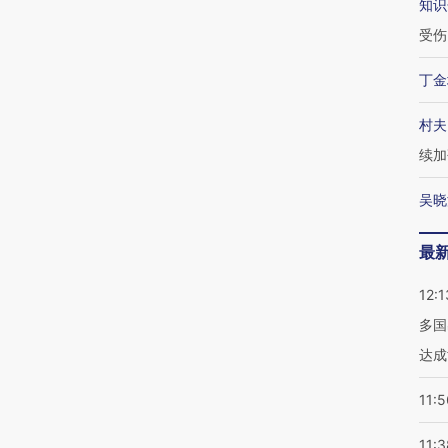
知识
受伤
丁金
村夫
续加
吴晓
最
12:1
多国
达成
11:5
11:3