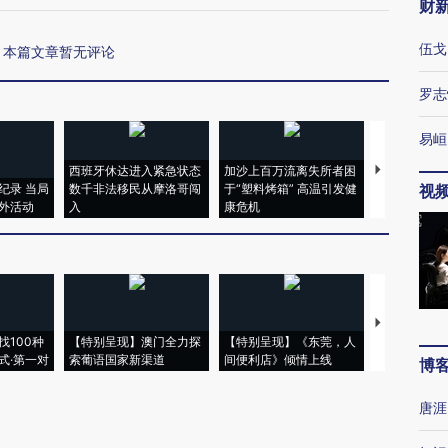
财
伍戈
本篇文章暂无评论
罗志
易峘
西班牙休达进入紧急状态
加沙上百万流离失所者困
视线｜HYR
纪录 当局
数千非法移民从摩洛哥闯
于“塑料烤箱” 高温引发健
术：是什么
视
外活动
入
康危机
心“花钱找虐
【推广】走
找100种
【特别呈现】澳门全力探
【特别呈现】《东莞，人
会，让数智科
式·第一对
索葡语国家新渠道
间便利店》倾情上线
业
博
唐涯