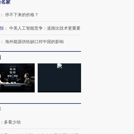
新名家
：
停不下来的价格？
恒
：
中美人工智能竞争：道路比技术更重要
：
海外能源供给缺口对中国的影响
OX的吸金
马航飞行员跨国走私7万
视线｜被称为“蟑螂”的印
让中产们甘
频
粒摇头丸 尿检体内含3种
度Z世代 用街头抗争将教
秘鲁纳斯
”？
毒品
育部长拱下台
13人遇难
进第四届链博
【商旅对话】华住集团
技“链”接产
【特别呈现】寻找100种
CFO：不靠规模取胜，华
【特别呈
有意思的生活方式·第三对
住三大增长引擎是什么？
有意思的
客
：
多看少动