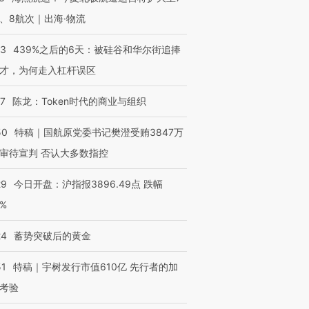
、8航次｜出海·物流
53
439%之后的6天：被硅谷和华尔街追捧
才，为何走入杠杆误区
07
陈龙：Token时代的商业与组织
50
特稿｜国航原党委书记樊澄受贿3847万
审待宣判 否认大多数指控
29
今日开盘：沪指报3896.49点 跌幅
0%
24
蓄势突破后的黄金
51
特稿｜宇树发行市值610亿 先行者的加
考验