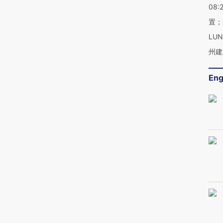
08:
置；
LU
州建
Eng