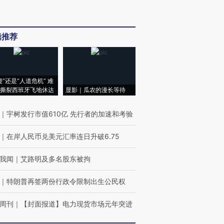
辑推荐
侵”还是“人道危机” 难
撕裂西班牙飞地休达
显影｜瓜农的漫长等待
｜
宇树发行市值610亿 先行者的加速和考验
｜
在岸人民币兑美元汇率连日升破6.75
我闻
｜
艾路明及多名股东被拘
｜
特朗普再签两份行政令限制出生公民权
周刊
｜
【封面报道】电力现货市场元年突进