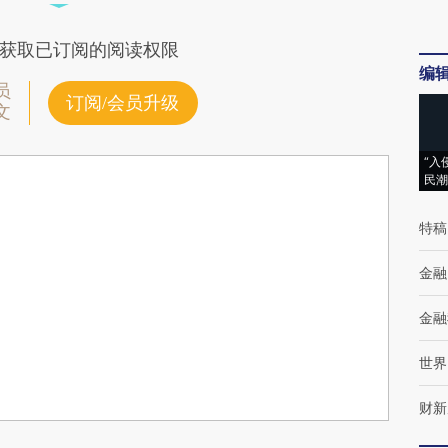
获取已订阅的阅读权限
编
员
订阅/会员升级
文
“入
民潮
特稿
金融
金融
世界
财新