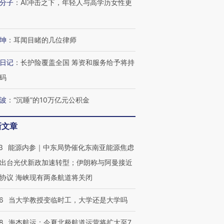
分子
：
AI冲击之下，年轻人与高学历女性更
坤
：
耳闻目睹的几位律师
日记
：
长护险覆盖全国 筹资和服务给予将持
码
波
：
“沉睡”的10万亿元公积金
新文章
3
能源内参｜中东局势催化东南亚能源焦虑
出台光伏新政加速转型；伊朗称与阿曼接近
协议 海峡现有两条航道将关闭
6
当大学教授变临时工，大学还是大学吗
8
海杰航运：今夏北极航道运营将扩大至7