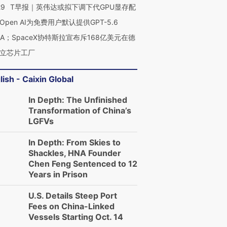
29
T早报｜英伟达或拟下调下代GPU显存配
Open AI为免费用户默认提供GPT-5.6
NA；SpaceX协特斯拉宣布斥168亿美元在德
立芯片工厂
lish - Caixin Global
In Depth: The Unfinished
Transformation of China’s
LGFVs
In Depth: From Skies to
Shackles, HNA Founder
Chen Feng Sentenced to 12
Years in Prison
U.S. Details Steep Port
Fees on China-Linked
Vessels Starting Oct. 14