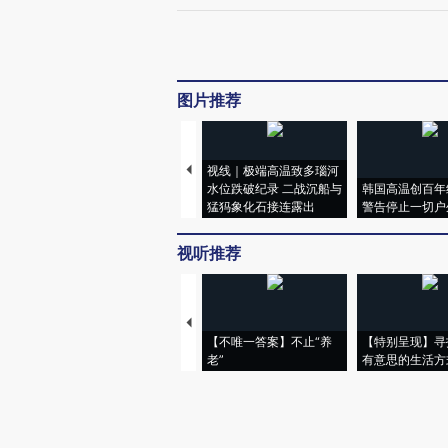
图片推荐
视线｜极端高温致多瑙河
水位跌破纪录 二战沉船与
韩国高温创百年
猛犸象化石接连露出
警告停止一切户
视听推荐
【不唯一答案】不止“养
【特别呈现】寻
老”
有意思的生活方