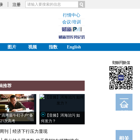
录
注册
行情中心
会议/培训
图片
视频
指数
English
辑推荐
订阅
电邮
“高考最牛钉子户”备
【音频】洱海治污 如
21次高考
何发力？
周刊
|
经济下行压力显现