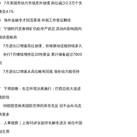
3
7月美国劳动力市场意外放缓 岗位减少2.3万个失
进第四届链博
【商旅对话】华住集团
至4.1%
技“链”接产
【特别呈现】寻找100种
CFO：不靠规模取胜，华
【特别呈
4
海外金融专才回流香港 外籍工作签证翻倍
有意思的生活方式·第三对
住三大增长引擎是什么？
有意思的
2
宁德时代宜春锂矿仍处停产状态 其动向影响国内
源供需格局
7月进出口增速高位放缓，价格驱动还能持续多久
央行7月继续增持近20吨黄金 累计储备超过7600
司
7月进出口增速从高位略有回落 涨价动力能否持
7
下周前瞻：生态环境法典施行；巴西总统大选进
选阶段
1
特朗普坚称美国防空弹药库存充足 但不会向乌克
供更多
4
人事观察｜上海55岁女副市长解冬进京 候任中国
副主席