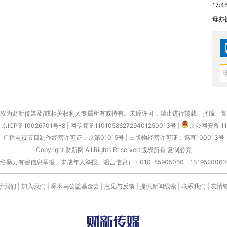
17:4
母亦
权为财新传媒及/或相关权利人专属所有或持有。未经许可，禁止进行转载、摘编、
京ICP备10026701号-8
|
网信算备110105862729401250013号
|
京公网安备 11
广播电视节目制作经营许可证：京第01015号
|
出版物经营许可证：第直100013号
Copyright 财新网 All Rights Reserved 版权所有 复制必究
害信息举报、未成年人举报、谣言信息）：010-85905050 13195200605 举报邮
于我们
|
加入我们
|
啄木鸟公益基金会
|
意见与反馈
|
提供新闻线索
|
联系我们
|
友情