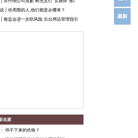
|
库什纳公司道歉 称无意打"女婿牌"推广
说
|
你周围的人,他们都是从哪来？
|
银监会进一步防风险 出台押品管理指引
新名家
：
停不下来的价格？