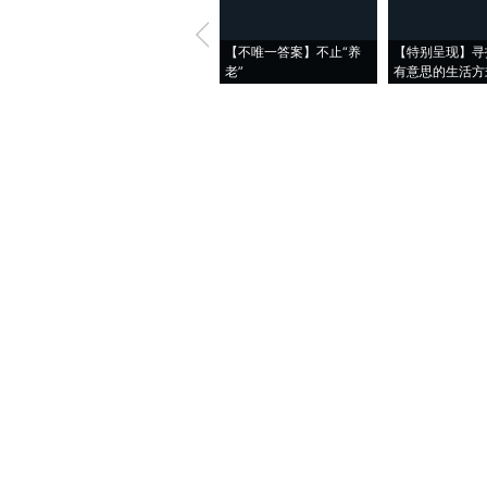
【不唯一答案】不止“养
【特别呈现】寻
老”
有意思的生活方