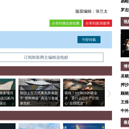
易峘
罗志
版面编辑：张兰太
视
分享到微信朋友圈
分享到新浪微博
信息。经确认即可刊登转载。
订阅财新网主编精选电邮
博
吴晓
押沙
致多瑙河
加沙上百万流离失所者困
视线｜HYROX的吸金
马航飞行员
顾晓
二战沉船与
于“塑料烤箱” 高温引发健
术：是什么让中产们甘
粒摇头丸 尿
王烁
露出
康危机
心“花钱找虐”？
毒品
中外
最