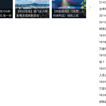
21:4
【推广】走
业率降
找100种
【特别呈现】澳门全力探
【特别呈现】《东莞，人
会，让数智科
式·第一对
索葡语国家新渠道
间便利店》倾情上线
业
20:1
20:1
锂资
19:51
19:18
万盎
19:15
续？
19:0
入竞
19:0
兰提
18:2
侨联