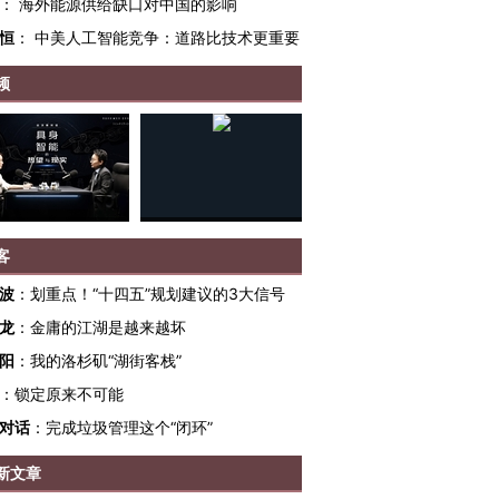
：
海外能源供给缺口对中国的影响
恒
：
中美人工智能竞争：道路比技术更重要
频
客
波
：
划重点！“十四五”规划建议的3大信号
龙
：
金庸的江湖是越来越坏
跨国走私7万
阳
：
我的洛杉矶“湖街客栈”
视线｜被称为“蟑螂”的印
视线｜“入侵”还是“人道危
检体内含3种
度Z世代 用街头抗争将教
机”？难民潮撕裂西班牙
秘鲁纳斯
：
锁定原来不可能
育部长拱下台
飞地休达
13人遇难
对话
：
完成垃圾管理这个“闭环”
新文章