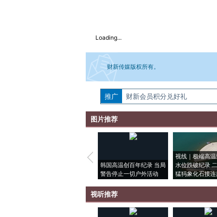
Loading...
财新传媒版权所有。
推广
如需刊登转载请点击右侧按钮，提交相关
财新会员积分兑好礼
图片推荐
视线｜极端高温
韩国高温创百年纪录 当局
水位跌破纪录 
警告停止一切户外活动
猛犸象化石接连
视听推荐