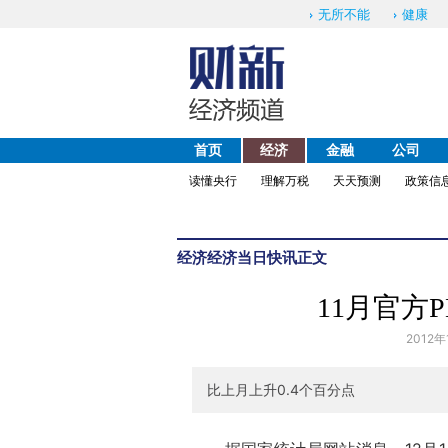
无所不能
健康
首页
经济
金融
公司
读懂央行
理解万税
天天预测
政策信
经济
经济当日快讯
正文
11月官方P
2012年
比上月上升0.4个百分点