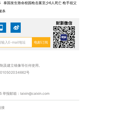
5
泰国发生致命校园枪击案至少6人死亡 枪手祖父
被杀
财新微信
复制及建立镜像等任何使用。
010502034662号
箱：laixin@caixin.com
链接