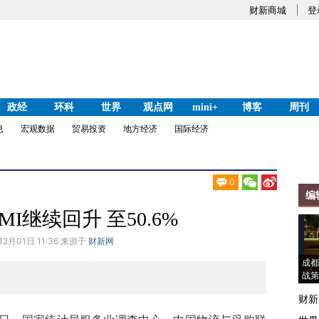
财新商城
登
政经
环科
世界
观点网
mini+
博客
周刊
息
宏观数据
贸易投资
地方经济
国际经济
0
编
MI继续回升 至50.6%
12月01日 11:36 来源于
财新网
成都
战第
财新