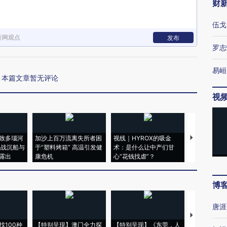
财
伍戈
新网观点
发布
罗志
易峘
本篇文章暂无评论
视
致多瑙河
加沙上百万流离失所者困
视线｜HYROX的吸金
马航飞行员
二战沉船与
于“塑料烤箱” 高温引发健
术：是什么让中产们甘
粒摇头丸 尿
露出
康危机
心“花钱找虐”？
毒品
博
唐涯
【推广】走
找100种
【特别呈现】澳门全力探
【特别呈现】《东莞，人
会，让数智科