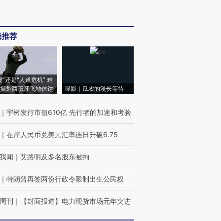
辑推荐
侵”还是“人道危机” 难
撕裂西班牙飞地休达
显影｜瓜农的漫长等待
｜
宇树发行市值610亿 先行者的加速和考验
｜
在岸人民币兑美元汇率连日升破6.75
我闻
｜
艾路明及多名股东被拘
｜
特朗普再签两份行政令限制出生公民权
周刊
｜
【封面报道】电力现货市场元年突进