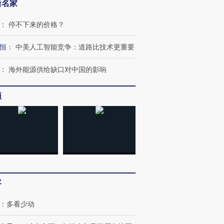
新名家
：
停不下来的价格？
恒
：
中美人工智能竞争：道路比技术更重要
：
海外能源供给缺口对中国的影响
频
跨国走私7万
视线｜被称为“蟑螂”的印
视线｜“入侵”还是“人道危
检体内含3种
度Z世代 用街头抗争将教
机”？难民潮撕裂西班牙
秘鲁纳斯
育部长拱下台
飞地休达
13人遇难
客
：
多看少动
进第四届链博
【商旅对话】华住集团
技“链”接产
【特别呈现】寻找100种
CFO：不靠规模取胜，华
【特别呈