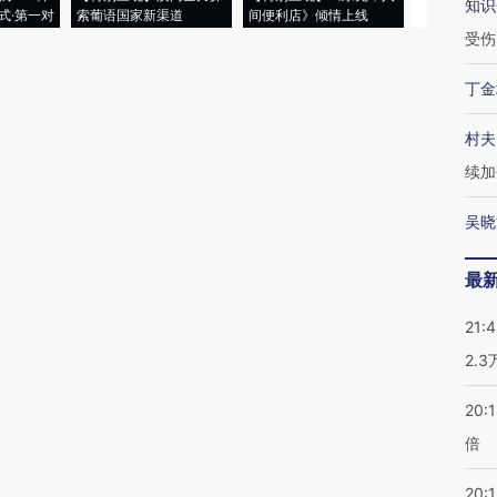
知识
式·第一对
索葡语国家新渠道
间便利店》倾情上线
业
受伤
丁金
村夫
续加
吴晓
最
21:
2.
20:
倍
20:1