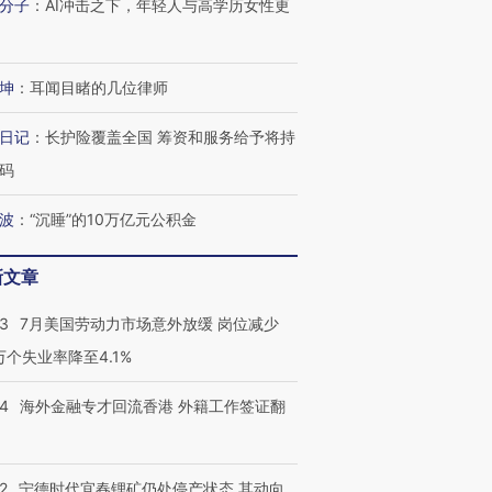
分子
：
AI冲击之下，年轻人与高学历女性更
有意思的生活方式·第三对
住三大增长引擎是什么？
有意思的
坤
：
耳闻目睹的几位律师
日记
：
长护险覆盖全国 筹资和服务给予将持
码
波
：
“沉睡”的10万亿元公积金
新文章
43
7月美国劳动力市场意外放缓 岗位减少
3万个失业率降至4.1%
14
海外金融专才回流香港 外籍工作签证翻
2
宁德时代宜春锂矿仍处停产状态 其动向