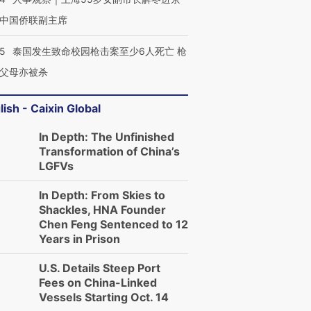
中国侨联副主席
45
泰国发生致命校园枪击案至少6人死亡 枪
父母亦被杀
lish - Caixin Global
In Depth: The Unfinished
Transformation of China’s
LGFVs
In Depth: From Skies to
Shackles, HNA Founder
Chen Feng Sentenced to 12
Years in Prison
U.S. Details Steep Port
Fees on China-Linked
Vessels Starting Oct. 14