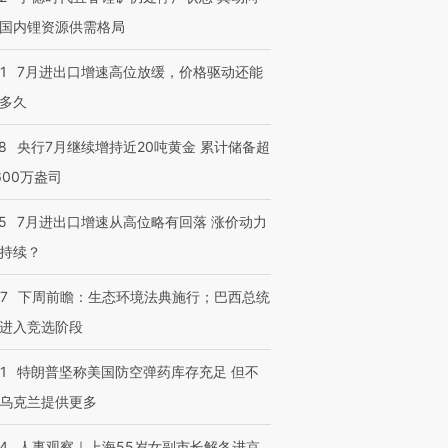
国内锂资源供需格局
1
7月进出口增速高位放缓，价格驱动还能
多久
8
央行7月继续增持近20吨黄金 累计储备超
600万盎司
5
7月进出口增速从高位略有回落 涨价动力
持续？
07
下周前瞻：生态环境法典施行；巴西总统
进入竞选阶段
1
特朗普坚称美国防空弹药库存充足 但不
乌克兰提供更多
24
人事观察｜上海55岁女副市长解冬进京