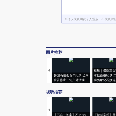
评论仅代表网友个人观点，不代表财
图片推荐
视线｜极端高温
韩国高温创百年纪录 当局
水位跌破纪录 
警告停止一切户外活动
猛犸象化石接连
视听推荐
【不唯一答案】不止“养
【特别呈现】寻