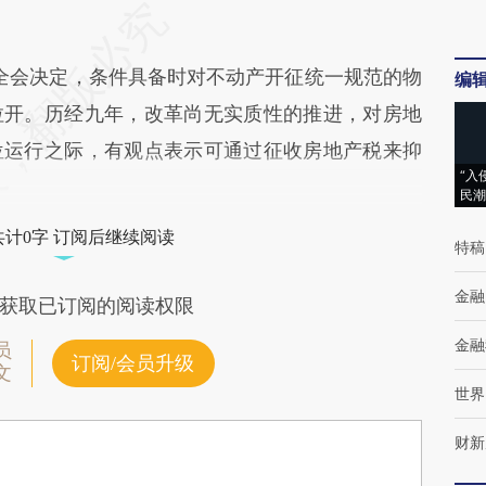
全会决定，条件具备时对不动产开征统一规范的物
编
拉开。历经九年，改革尚无实质性的推进，对房地
位运行之际，有观点表示可通过征收房地产税来抑
“入
民潮
共计0字 订阅后继续阅读
特稿
金融
获取已订阅的阅读权限
金融
员
订阅/会员升级
文
世界
财新