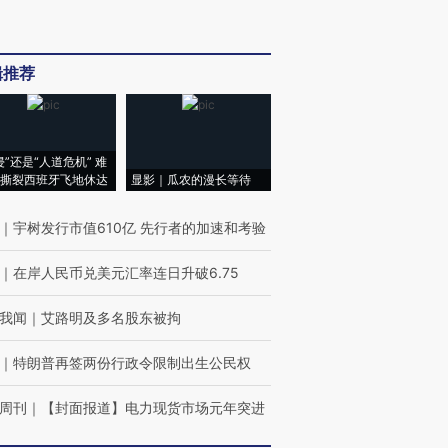
辑推荐
侵”还是“人道危机” 难
撕裂西班牙飞地休达
显影｜瓜农的漫长等待
｜
宇树发行市值610亿 先行者的加速和考验
｜
在岸人民币兑美元汇率连日升破6.75
我闻
｜
艾路明及多名股东被拘
｜
特朗普再签两份行政令限制出生公民权
周刊
｜
【封面报道】电力现货市场元年突进