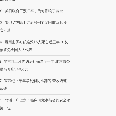
09
美日联合干预汇率，为何影响了黄金
32
“90后”农民工讨薪涉刑案发回重审 因部
实不清
36
贵州山脚树矿难致16人死亡近三年 矿长
被罢免全国人大代表
2
非京籍五环内购房社保降至一年 北京市公
最高可贷340万元
7
寒武纪上半年净利润同比翻倍 营收增速
放缓
53
对话｜邱仁宗：临床研究参与者的安全永
第一位