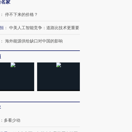
新名家
：
停不下来的价格？
恒
：
中美人工智能竞争：道路比技术更重要
：
海外能源供给缺口对中国的影响
频
客
跨国走私7万
视线｜被称为“蟑螂”的印
视线｜“入侵”还是“人道危
：
多看少动
检体内含3种
度Z世代 用街头抗争将教
机”？难民潮撕裂西班牙
秘鲁纳斯
育部长拱下台
飞地休达
13人遇难