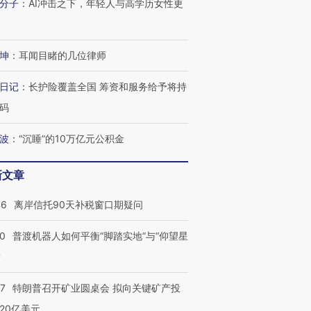
分子
：
AI冲击之下，年轻人与高学历女性更
坤
：
耳闻目睹的几位律师
进第四届链博
【商旅对话】华住集团
日记
：
长护险覆盖全国 筹资和服务给予将持
技“链”接产
【特别呈现】寻找100种
CFO：不靠规模取胜，华
【特别呈
有意思的生活方式·第三对
住三大增长引擎是什么？
有意思的
码
波
：
“沉睡”的10万亿元公积金
新文章
46
离岸信托90天补税窗口期疑问
00
普渡机器人如何平衡“脚踏实地”与“仰望星
？
57
特朗普召开矿业圆桌会 拟向关键矿产投
20亿美元