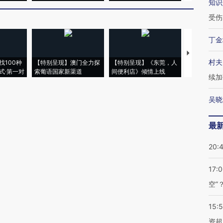
知识
受伤
丁金
【推广】走
村夫
找100种
【特别呈现】澳门全力探
【特别呈现】《东莞，人
会，让数智科
式·第一对
索葡语国家新渠道
间便利店》倾情上线
业
续加
吴晓
最
20:
17:
空”
15:
资超