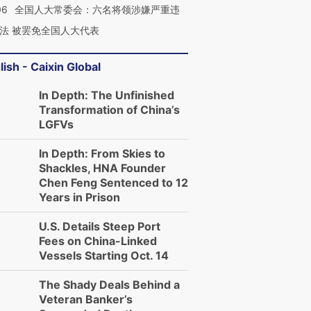
06
全国人大常委会：六名将领涉嫌严重违
法 被罢免全国人大代表
lish - Caixin Global
In Depth: The Unfinished
Transformation of China’s
LGFVs
In Depth: From Skies to
Shackles, HNA Founder
Chen Feng Sentenced to 12
Years in Prison
U.S. Details Steep Port
Fees on China-Linked
Vessels Starting Oct. 14
The Shady Deals Behind a
Veteran Banker’s