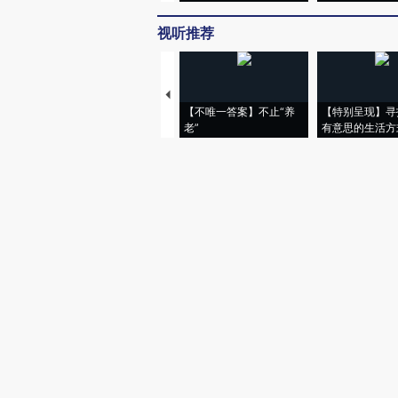
视听推荐
【不唯一答案】不止“养
【特别呈现】寻
老”
有意思的生活方