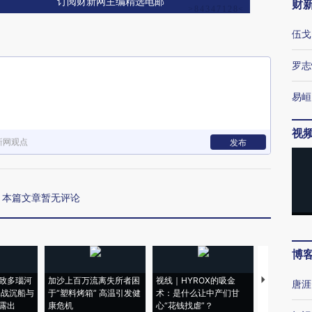
订阅财新网主编精选电邮
财
伍戈
罗志
易峘
视
新网观点
发布
本篇文章暂无评论
博
致多瑙河
加沙上百万流离失所者困
视线｜HYROX的吸金
马航飞行员
唐涯
二战沉船与
于“塑料烤箱” 高温引发健
术：是什么让中产们甘
粒摇头丸 尿
露出
康危机
心“花钱找虐”？
毒品