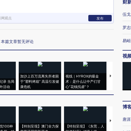
财
伍戈
新网观点
发布
罗志
易峘
本篇文章暂无评论
视
加沙上百万流离失所者困
视线｜HYROX的吸金
马航飞行员
纪录 当局
于“塑料烤箱” 高温引发健
术：是什么让中产们甘
粒摇头丸 尿
外活动
康危机
心“花钱找虐”？
毒品
博
唐涯
【推广】走
找100种
【特别呈现】澳门全力探
【特别呈现】《东莞，人
会，让数智科