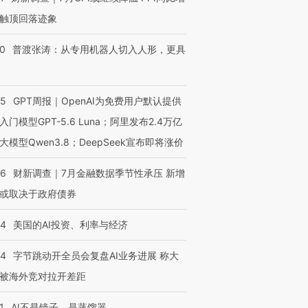
触顶回落迹象
00
普渡张涛：从专用机器人切入人形，更具
55
GPT周报｜OpenAI为免费用户默认提供
入门模型GPT-5.6 Luna；阿里发布2.4万亿
大模型Qwen3.8；DeepSeek宣布即将涨价
46
财新调查｜7月金融数据季节性承压 新增
或取决于政府债券
44
美国的AI投资、利率与经济
44
字节跳动开全员会复盘AI业务进展 称大
被海外竞对拉开差距
1
AI不是镜子，是蒸馏器