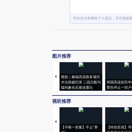
评论仅代表网友个人观点，不代表财
图片推荐
视线｜极端高温致多瑙河
水位跌破纪录 二战沉船与
韩国高温创百年
猛犸象化石接连露出
警告停止一切户
视听推荐
【不唯一答案】不止“养
【特别呈现】寻