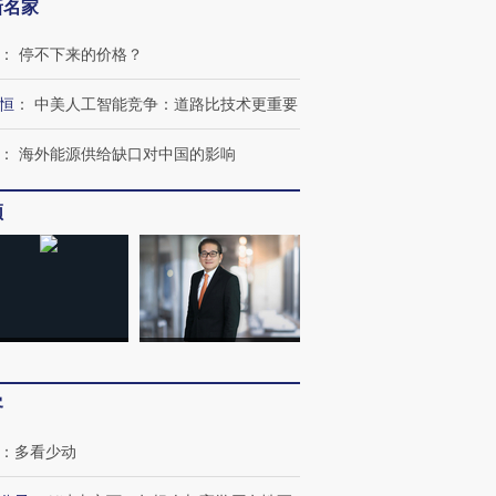
新名家
：
停不下来的价格？
恒
：
中美人工智能竞争：道路比技术更重要
：
海外能源供给缺口对中国的影响
频
跨国走私7万
视线｜被称为“蟑螂”的印
视线｜“入侵”还是“人道危
检体内含3种
度Z世代 用街头抗争将教
机”？难民潮撕裂西班牙
秘鲁纳斯
育部长拱下台
飞地休达
13人遇难
客
：
多看少动
进第四届链博
【商旅对话】华住集团
技“链”接产
【特别呈现】寻找100种
CFO：不靠规模取胜，华
【特别呈