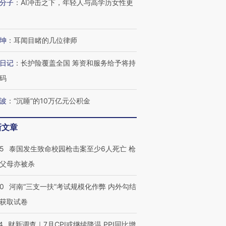
有意思的生活方式·第三对
住三大增长引擎是什么？
有意思的
分子
：
AI冲击之下，年轻人与高学历女性更
坤
：
耳闻目睹的几位律师
日记
：
长护险覆盖全国 筹资和服务给予将持
码
波
：
“沉睡”的10万亿元公积金
新文章
45
泰国发生致命校园枪击案至少6人死亡 枪
父母亦被杀
40
河南“三支一扶”考试规模化作弊 内外勾结
获取试卷
4
财新调查｜7月CPI或继续降温 PPI同比增