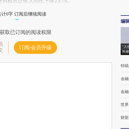
用权出让收入同比下降23.1%。
共计0字 订阅后继续阅读
编
获取已订阅的阅读权限
员
“入
订阅/会员升级
文
民潮
特稿
金融
金融
世界
财新