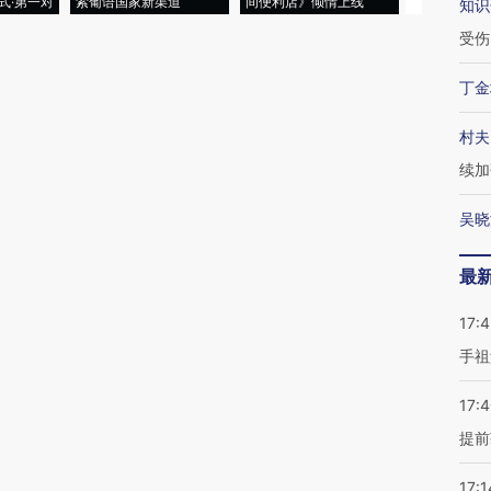
式·第一对
索葡语国家新渠道
间便利店》倾情上线
业
知识
受伤
丁金
村夫
续加
吴晓
最
17:
手祖
17:
提前
17:1