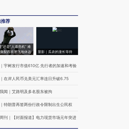
辑推荐
侵”还是“人道危机” 难
撕裂西班牙飞地休达
显影｜瓜农的漫长等待
｜
宇树发行市值610亿 先行者的加速和考验
｜
在岸人民币兑美元汇率连日升破6.75
我闻
｜
艾路明及多名股东被拘
｜
特朗普再签两份行政令限制出生公民权
周刊
｜
【封面报道】电力现货市场元年突进