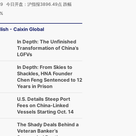
29
今日开盘：沪指报3896.49点 跌幅
0%
lish - Caixin Global
In Depth: The Unfinished
Transformation of China’s
LGFVs
In Depth: From Skies to
Shackles, HNA Founder
Chen Feng Sentenced to 12
Years in Prison
U.S. Details Steep Port
Fees on China-Linked
Vessels Starting Oct. 14
The Shady Deals Behind a
Veteran Banker’s