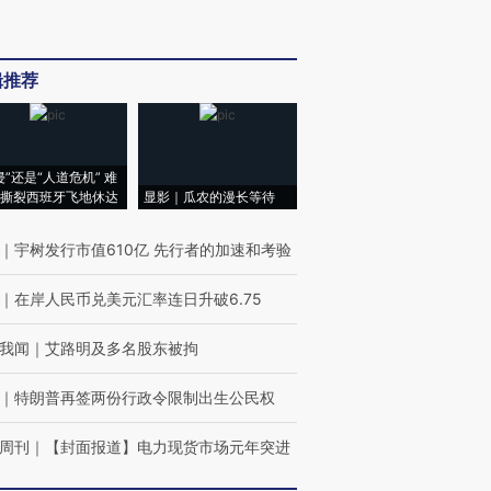
辑推荐
侵”还是“人道危机” 难
撕裂西班牙飞地休达
显影｜瓜农的漫长等待
｜
宇树发行市值610亿 先行者的加速和考验
｜
在岸人民币兑美元汇率连日升破6.75
我闻
｜
艾路明及多名股东被拘
｜
特朗普再签两份行政令限制出生公民权
周刊
｜
【封面报道】电力现货市场元年突进