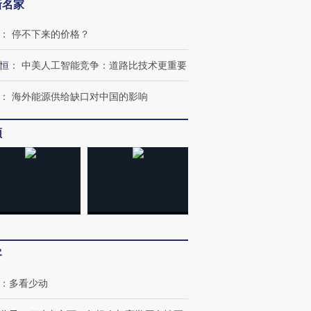
新名家
：
停不下来的价格？
恒
：
中美人工智能竞争：道路比技术更重要
：
海外能源供给缺口对中国的影响
OX的吸金
马航飞行员跨国走私7万
视线｜被称为“蟑螂”的印
让中产们甘
粒摇头丸 尿检体内含3种
度Z世代 用街头抗争将教
秘鲁纳斯
频
”？
毒品
育部长拱下台
13人遇难
进第四届链博
【商旅对话】华住集团
技“链”接产
【特别呈现】寻找100种
CFO：不靠规模取胜，华
【特别呈
有意思的生活方式·第三对
住三大增长引擎是什么？
有意思的
客
：
多看少动