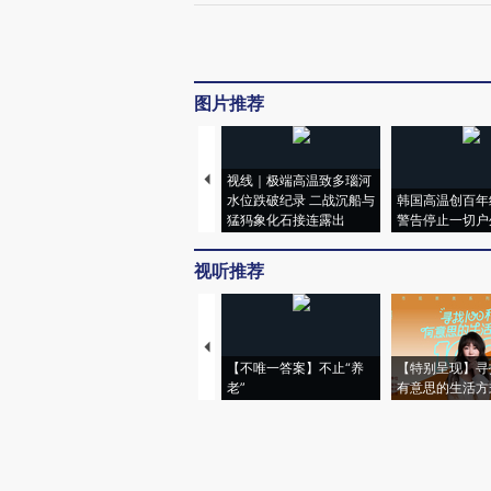
图片推荐
视线｜极端高温致多瑙河
水位跌破纪录 二战沉船与
韩国高温创百年
猛犸象化石接连露出
警告停止一切户
视听推荐
【不唯一答案】不止“养
【特别呈现】寻
老”
有意思的生活方