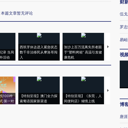
财
本篇文章暂无评论
伍戈
罗志
易峘
西班牙休达进入紧急状态
加沙上百万流离失所者困
视线｜HYR
纪录 当局
数千非法移民从摩洛哥闯
于“塑料烤箱” 高温引发健
术：是什么
视
外活动
入
康危机
心“花钱找虐
【推广】走
找100种
【特别呈现】澳门全力探
【特别呈现】《东莞，人
会，让数智科
式·第一对
索葡语国家新渠道
间便利店》倾情上线
业
博
唐涯