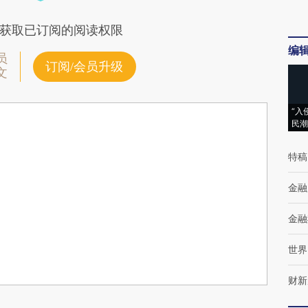
获取已订阅的阅读权限
编
员
订阅/会员升级
文
“入
民潮
特稿
金融
金融
世界
财新