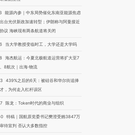
3
能源内参｜中东局势催化东南亚能源焦虑
出台光伏新政加速转型；伊朗称与阿曼接近
协议 海峡现有两条航道将关闭
6
当大学教授变临时工，大学还是大学吗
8
海杰航运：今夏北极航道运营将扩大至7
、8航次｜出海·物流
53
439%之后的6天：被硅谷和华尔街追捧
才，为何走入杠杆误区
07
陈龙：Token时代的商业与组织
50
特稿｜国航原党委书记樊澄受贿3847万
审待宣判 否认大多数指控