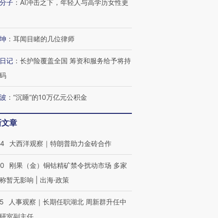
分子
：
AI冲击之下，年轻人与高学历女性更
坤
：
耳闻目睹的几位律师
日记
：
长护险覆盖全国 筹资和服务给予将持
码
波
：
“沉睡”的10万亿元公积金
新文章
44
大西洋观察｜特朗普助力金砖合作
40
刚果（金）铜钴精矿禁令扰动市场 多家
称暂无影响 | 出海·政策
25
人事观察｜长期任职湖北 周新群升任中
研室副主任