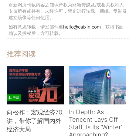
财新网所刊载内容之知识产权为财新传媒及/或相关权利人
专属所有或持有。未经许可，禁止进行转载、摘编、复制及
建立镜像等任何使用。
如有意愿转载，请发邮件至
hello@caixin.com
，获得书面
确认及授权后，方可转载。
推荐阅读
私房课
In Depth: As
向松祚：宏观经济70
Tencent Lays Off
讲，带你了解国内外
Staff, Is Its ‘Winter’
经济大局
Approaching?