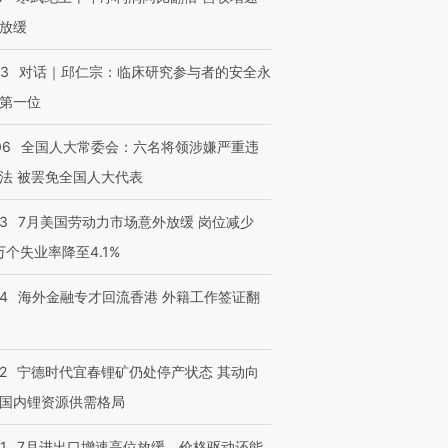
放缓
53
对话｜邱仁宗：临床研究参与者的安全永
第一位
06
全国人大常委会：六名将领涉嫌严重违
法 被罢免全国人大代表
43
7月美国劳动力市场意外放缓 岗位减少
3万个失业率降至4.1%
14
海外金融专才回流香港 外籍工作签证翻
2
宁德时代宜春锂矿仍处停产状态 其动向
国内锂资源供需格局
1
7月进出口增速高位放缓，价格驱动还能