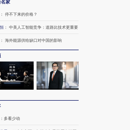
新名家
：
停不下来的价格？
恒
：
中美人工智能竞争：道路比技术更重要
进第四届链博
【商旅对话】华住集团
技“链”接产
【特别呈现】寻找100种
CFO：不靠规模取胜，华
【特别呈
：
海外能源供给缺口对中国的影响
有意思的生活方式·第三对
住三大增长引擎是什么？
有意思的
频
客
：
多看少动