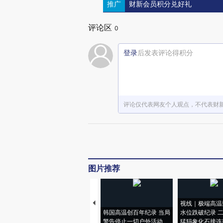
推广
财新会员积分兑好礼
评论区
0
登录
后发表评论得积分
评论仅代表网友个人观点，不代表财
图片推荐
视线｜极端高温
韩国高温创百年纪录 当局
水位跌破纪录 
警告停止一切户外活动
猛犸象化石接连