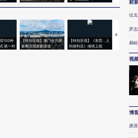
财
伍戈
罗志
【推广】走
找100种
【特别呈现】澳门全力探
【特别呈现】《东莞，人
会，让数智科
易峘
式·第一对
索葡语国家新渠道
间便利店》倾情上线
业
视
博
唐涯