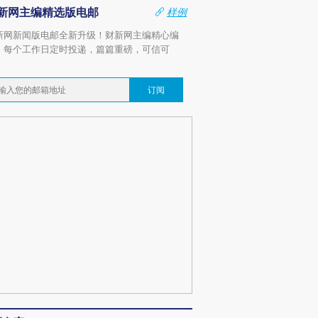
新网主编精选版电邮
样例
新网新闻版电邮全新升级！财新网主编精心编
，每个工作日定时投递，篇篇重磅，可信可
。
订阅
跨国走私7万
视线｜被称为“蟑螂”的印
视线｜“入侵”还是“人道危
检体内含3种
度Z世代 用街头抗争将教
机”？难民潮撕裂西班牙
秘鲁纳斯
育部长拱下台
飞地休达
13人遇难