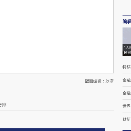
编
“入
民潮
特稿
金融
版面编辑：刘潇
金融
安排
世界
财新