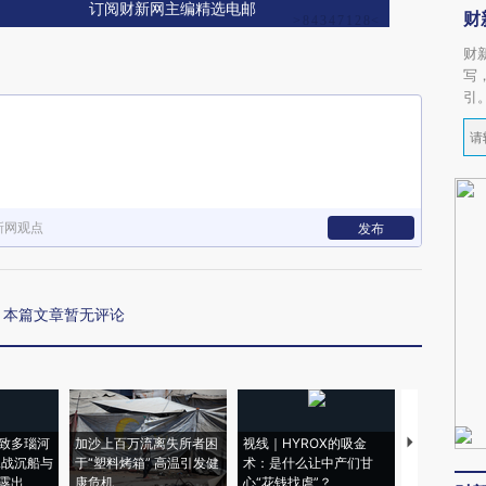
订阅财新网主编精选电邮
财
财
写
引
新网观点
发布
本篇文章暂无评论
致多瑙河
加沙上百万流离失所者困
视线｜HYROX的吸金
马航飞行员
二战沉船与
于“塑料烤箱” 高温引发健
术：是什么让中产们甘
粒摇头丸 尿
露出
康危机
心“花钱找虐”？
毒品