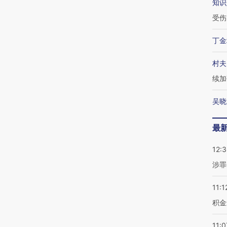
知识
受伤
丁金
村夫
续加
吴晓
最
12:
涉罪
11:1
积金
11:0