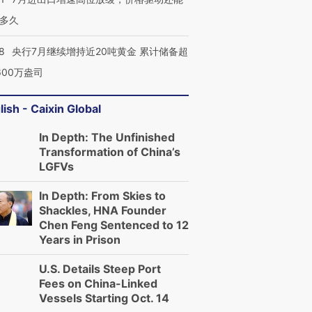
多久
8
央行7月继续增持近20吨黄金 累计储备超
600万盎司
lish - Caixin Global
In Depth: The Unfinished
Transformation of China’s
LGFVs
In Depth: From Skies to
Shackles, HNA Founder
Chen Feng Sentenced to 12
Years in Prison
U.S. Details Steep Port
Fees on China-Linked
Vessels Starting Oct. 14