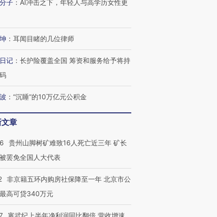
分子
：
AI冲击之下，年轻人与高学历女性更
坤
：
耳闻目睹的几位律师
日记
：
长护险覆盖全国 筹资和服务给予将持
码
波
：
“沉睡”的10万亿元公积金
新文章
36
贵州山脚树矿难致16人死亡近三年 矿长
被罢免全国人大代表
2
非京籍五环内购房社保降至一年 北京市公
最高可贷340万元
7
寒武纪上半年净利润同比翻倍 营收增速