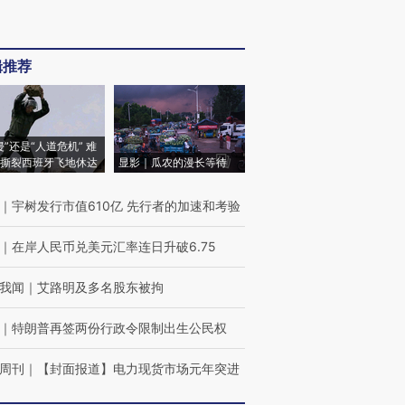
辑推荐
侵”还是“人道危机” 难
撕裂西班牙飞地休达
显影｜瓜农的漫长等待
｜
宇树发行市值610亿 先行者的加速和考验
｜
在岸人民币兑美元汇率连日升破6.75
我闻
｜
艾路明及多名股东被拘
｜
特朗普再签两份行政令限制出生公民权
周刊
｜
【封面报道】电力现货市场元年突进