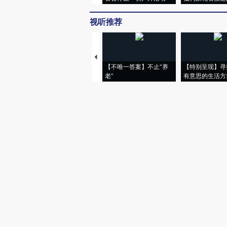
视听推荐
【不唯一答案】不止“养
【特别呈现】寻
老”
有意思的生活方