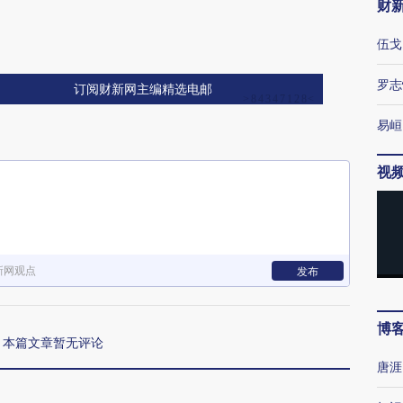
财
伍戈
罗志
订阅财新网主编精选电邮
易峘
视
新网观点
发布
博
本篇文章暂无评论
唐涯