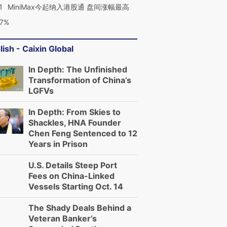
1
MiniMax今起纳入港股通 盘间涨幅最高
77%
lish - Caixin Global
In Depth: The Unfinished
Transformation of China’s
LGFVs
In Depth: From Skies to
Shackles, HNA Founder
Chen Feng Sentenced to 12
Years in Prison
U.S. Details Steep Port
Fees on China-Linked
Vessels Starting Oct. 14
The Shady Deals Behind a
Veteran Banker’s