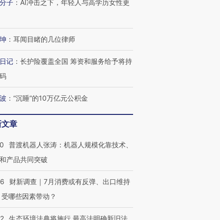
分子
：
AI冲击之下，年轻人与高学历女性更
跨国走私7万
视线｜HYROX的吸金
视线｜被
检体内含3种
术：是什么让中产们甘
泽连斯基密集出访美英 索
度Z世代
坤
：
耳闻目睹的几位律师
心“花钱找虐”？
要防空导弹“救急”
育部长拱
日记
：
长护险覆盖全国 筹资和服务给予将持
码
波
：
“沉睡”的10万亿元公积金
进第四届链博
【商旅对话】华住集团
技“链”接产
【特别呈现】寻找100种
CFO：不靠规模取胜，华
【特别呈
有意思的生活方式·第三对
住三大增长引擎是什么？
有意思的
新文章
00
普渡机器人张涛：机器人规模化靠技术、
和产品共同突破
56
财新调查｜7月消费或有反弹、出口维持
 受哪些因素带动？
42
生态环境法典将施行 最高法明确新旧法