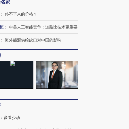
新名家
：
停不下来的价格？
恒
：
中美人工智能竞争：道路比技术更重要
：
海外能源供给缺口对中国的影响
频
客
：
多看少动