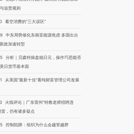
与追责规则
0
看空消费的“三大误区”
59
中东局势催化东南亚能源焦虑 多国出台
新政加速转型
05
分析｜贝森特操盘稳日元，操作巧思能否
美日货币基本面
1
从美国“最新十佳”看纯财富管理公司发展
3
火线评论｜广东雷州“特教老师招聘违
很雷，仍有诸多疑点
05
控制陷阱：组织为什么会越管越胖