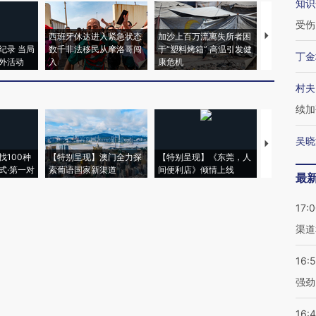
知识
受伤
西班牙休达进入紧急状态
加沙上百万流离失所者困
马航飞行员
纪录 当局
数千非法移民从摩洛哥闯
于“塑料烤箱” 高温引发健
粒摇头丸 尿
丁金
外活动
入
康危机
毒品
村夫
续加
吴晓
【推广】走
找100种
【特别呈现】澳门全力探
【特别呈现】《东莞，人
会，让数智科
式·第一对
索葡语国家新渠道
间便利店》倾情上线
业
最
17:
渠道
16:
强劲
16: