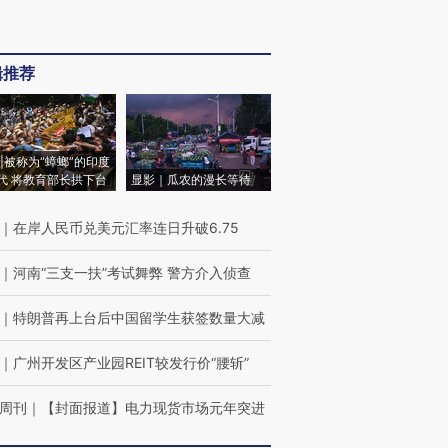
辑推荐
|被称为“蟑螂”的印度
代 将教育部长拱下台
显影｜瓜农的漫长等待
｜
在岸人民币兑美元汇率连日升破6.75
｜
河南“三支一扶”考试舞弊 警方介入侦查
｜
特朗普再上台后中国留学生获签数量大减
｜
广州开发区产业园REIT较发行价“腰斩”
周刊
｜
【封面报道】电力现货市场元年突进