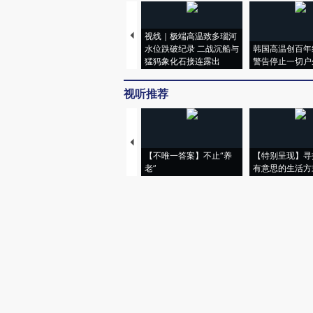
视线｜极端高温致多瑙河
水位跌破纪录 二战沉船与
韩国高温创百年
猛犸象化石接连露出
警告停止一切户
视听推荐
【不唯一答案】不止“养
【特别呈现】寻
老”
有意思的生活方