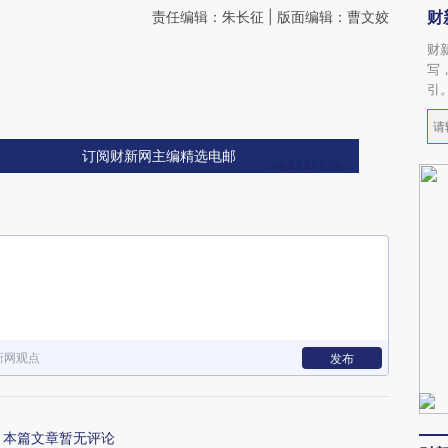
财
责任编辑：朱长征 | 版面编辑：曹文姣
财
写
引
订阅财新网主编精选电邮
新网观点
发布
本篇文章暂无评论