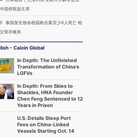
中国侨联副主席
45
泰国发生致命校园枪击案至少6人死亡 枪
父母亦被杀
lish - Caixin Global
In Depth: The Unfinished
Transformation of China’s
LGFVs
In Depth: From Skies to
Shackles, HNA Founder
Chen Feng Sentenced to 12
Years in Prison
U.S. Details Steep Port
Fees on China-Linked
Vessels Starting Oct. 14