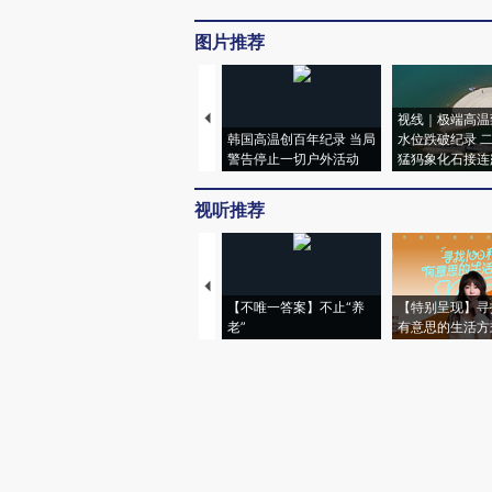
图片推荐
视线｜极端高温
韩国高温创百年纪录 当局
水位跌破纪录 
警告停止一切户外活动
猛犸象化石接连
视听推荐
【不唯一答案】不止“养
【特别呈现】寻
老”
有意思的生活方