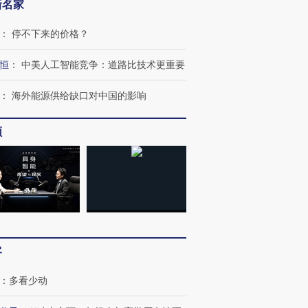
新名家
：
停不下来的价格？
恒
：
中美人工智能竞争：道路比技术更重要
跨国走私7万
视线｜被称为“蟑螂”的印
视线｜“入侵”还是“人道危
检体内含3种
度Z世代 用街头抗争将教
机”？难民潮撕裂西班牙
秘鲁纳斯
：
海外能源供给缺口对中国的影响
育部长拱下台
飞地休达
13人遇难
频
进第四届链博
【商旅对话】华住集团
技“链”接产
【特别呈现】寻找100种
CFO：不靠规模取胜，华
【特别呈
有意思的生活方式·第三对
住三大增长引擎是什么？
有意思的
客
：
多看少动