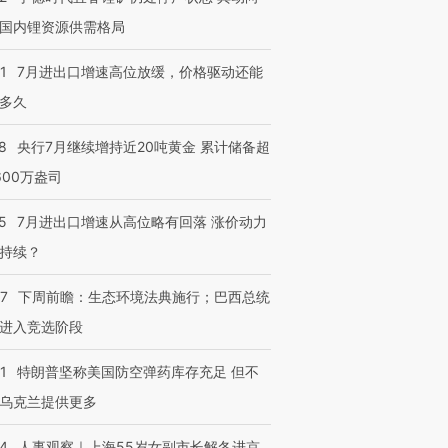
国内锂资源供需格局
1
7月进出口增速高位放缓，价格驱动还能
多久
8
央行7月继续增持近20吨黄金 累计储备超
600万盎司
5
7月进出口增速从高位略有回落 涨价动力
持续？
07
下周前瞻：生态环境法典施行；巴西总统
进入竞选阶段
1
特朗普坚称美国防空弹药库存充足 但不
乌克兰提供更多
24
人事观察｜上海55岁女副市长解冬进京