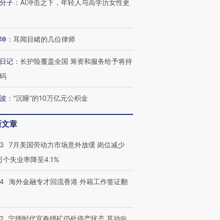
分子
：
AI冲击之下，年轻人与高学历女性更
坤
：
耳闻目睹的几位律师
日记
：
长护险覆盖全国 筹资和服务给予将持
码
波
：
“沉睡”的10万亿元公积金
新文章
43
7月美国劳动力市场意外放缓 岗位减少
3万个失业率降至4.1%
14
海外金融专才回流香港 外籍工作签证翻
2
宁德时代宜春锂矿仍处停产状态 其动向