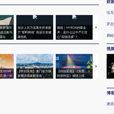
财
伍戈
罗志
致多瑙河
加沙上百万流离失所者困
视线｜HYROX的吸金
马航飞行员
二战沉船与
于“塑料烤箱” 高温引发健
术：是什么让中产们甘
粒摇头丸 尿
易峘
露出
康危机
心“花钱找虐”？
毒品
视
【推广】走
找100种
【特别呈现】澳门全力探
【特别呈现】《东莞，人
会，让数智科
式·第一对
索葡语国家新渠道
间便利店》倾情上线
业
博
唐涯