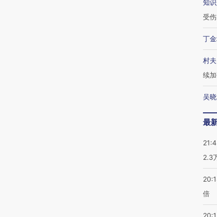
知识
受伤
丁金
村夫
续加
吴晓
最
21:
2.
20:
倍
20:1