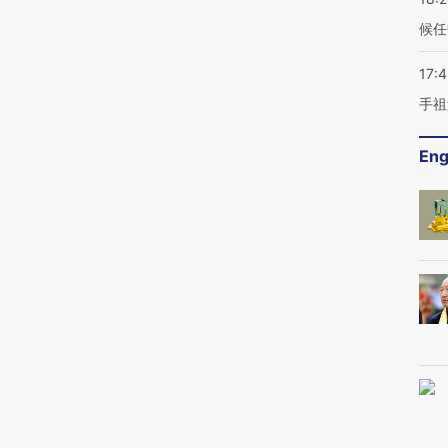
候任
17:
手祖
Eng