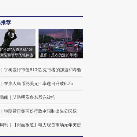
辑推荐
侵”还是“人道危机” 难
撕裂西班牙飞地休达
显影｜瓜农的漫长等待
｜
宇树发行市值610亿 先行者的加速和考验
｜
在岸人民币兑美元汇率连日升破6.75
我闻
｜
艾路明及多名股东被拘
｜
特朗普再签两份行政令限制出生公民权
周刊
｜
【封面报道】电力现货市场元年突进