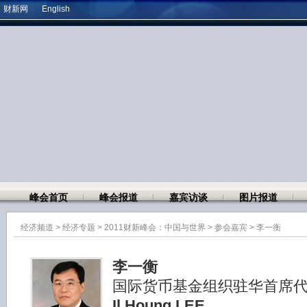
财新网
English
峰会首页
峰会报道
嘉宾访谈
图片报道
经济频道
>
经济专题
>
2011财新峰会：中国与世界
>
参会嘉宾
>
李一衡
李一衡
国际货币基金组织驻华首席
Il Houng LEE