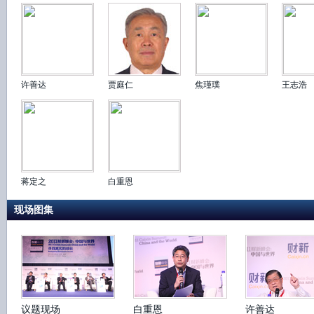
许善达
贾庭仁
焦瑾璞
王志浩
蒋定之
白重恩
现场图集
议题现场
白重恩
许善达