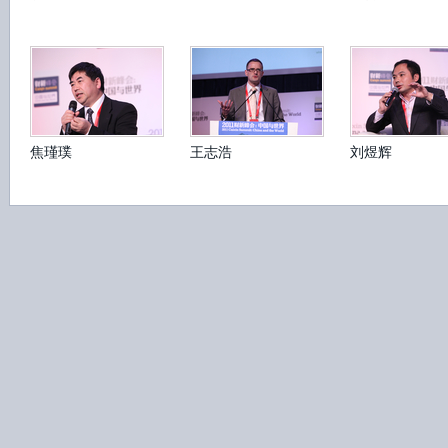
焦瑾璞
王志浩
刘煜辉