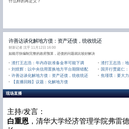
什么样的再定义？
许善达谈化解地方债：资产还债，统收统还
财新记者 沈乎 11月12日 16:00
如能尽快编制完整的政府预算，还债的问题就比较好解决
渣打王志浩：年内存款准备金率可能下调
渣打王志浩：地
刘煜辉：以中央信用置换地方平台期限错配
全部地方债
国开行贾庭仁：
风险
许善达谈化解地方债：资产还债，统收统还
焦瑾璞：要大力
【直播回顾】议题：化解地方债
现场直播