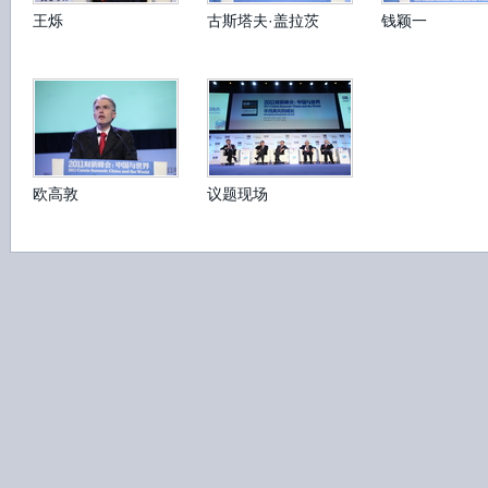
王烁
古斯塔夫·盖拉茨
钱颖一
欧高敦
议题现场