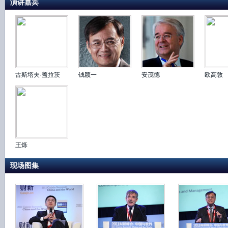
演讲嘉宾
古斯塔夫·盖拉茨
钱颖一
安茂德
欧高敦
王烁
现场图集