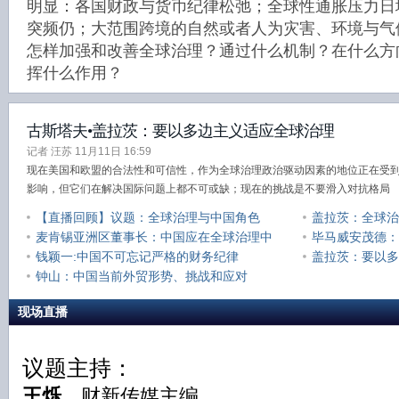
明显：各国财政与货币纪律松弛；全球性通胀压力日
突频仍；大范围跨境的自然或者人为灾害、环境与气
怎样加强和改善全球治理？通过什么机制？在什么方
挥什么作用？
古斯塔夫•盖拉茨：要以多边主义适应全球治理
记者 汪苏 11月11日 16:59
现在美国和欧盟的合法性和可信性，作为全球治理政治驱动因素的地位正在受
影响，但它们在解决国际问题上都不可或缺；现在的挑战是不要滑入对抗格局
【直播回顾】议题：全球治理与中国角色
盖拉茨：全球治
麦肯锡亚洲区董事长：中国应在全球治理中
毕马威安茂德：
扮演领军者
钱颖一:中国不可忘记严格的财务纪律
盖拉茨：要以多
钟山：中国当前外贸形势、挑战和应对
现场直播