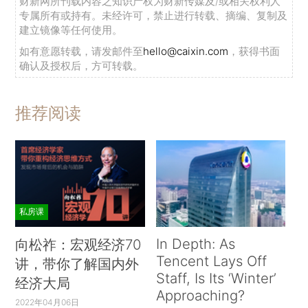
财新网所刊载内容之知识产权为财新传媒及/或相关权利人
专属所有或持有。未经许可，禁止进行转载、摘编、复制及
建立镜像等任何使用。
如有意愿转载，请发邮件至
hello@caixin.com
，获得书面
确认及授权后，方可转载。
推荐阅读
私房课
In Depth: As
向松祚：宏观经济70
Tencent Lays Off
讲，带你了解国内外
Staff, Is Its ‘Winter’
经济大局
Approaching?
2022年04月06日