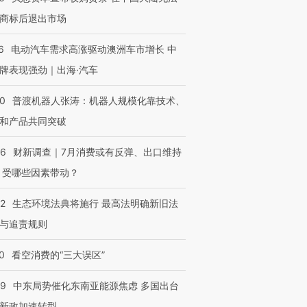
商标后退出市场
6
电动汽车需求高涨驱动澳洲车市增长 中
牌表现强劲｜出海·汽车
00
普渡机器人张涛：机器人规模化靠技术、
和产品共同突破
56
财新调查｜7月消费或有反弹、出口维持
 受哪些因素带动？
42
生态环境法典将施行 最高法明确新旧法
与追责规则
0
看空消费的“三大误区”
59
中东局势催化东南亚能源焦虑 多国出台
新政加速转型