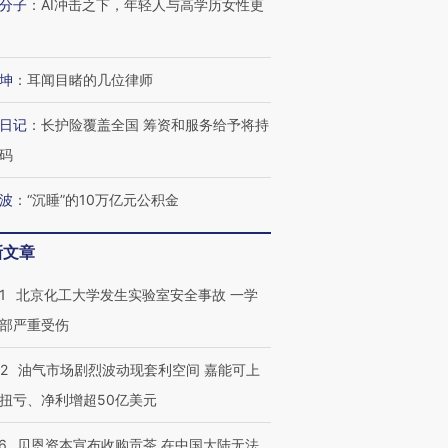
分子
：
AI冲击之下，年轻人与高学历女性更
坤
：
耳闻目睹的几位律师
日记
：
长护险覆盖全国 筹资和服务给予将持
码
波
：
“沉睡”的10万亿元公积金
新文章
1
北京化工大学发生实验室安全事故 一学
部严重受伤
22
油气市场剧烈波动现套利空间 嘉能可上
扭亏、净利增超50亿美元
6
贝恩资本宣布收购贡茶 在中国大陆无法