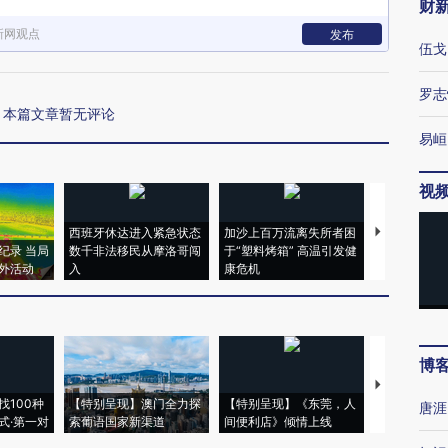
财
新网观点
发布
伍戈
罗志
本篇文章暂无评论
易峘
视
西班牙休达进入紧急状态
加沙上百万流离失所者困
视线｜HYR
纪录 当局
数千非法移民从摩洛哥闯
于“塑料烤箱” 高温引发健
术：是什么
外活动
入
康危机
心“花钱找虐
博
【推广】走
找100种
【特别呈现】澳门全力探
【特别呈现】《东莞，人
会，让数智科
唐涯
式·第一对
索葡语国家新渠道
间便利店》倾情上线
业