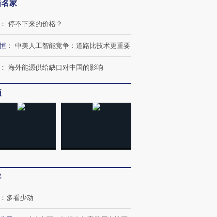
新名家
：
停不下来的价格？
恒
：
中美人工智能竞争：道路比技术更重要
：
海外能源供给缺口对中国的影响
频
OX的吸金
马航飞行员跨国走私7万
视线｜被称为“蟑螂”的印
让中产们甘
粒摇头丸 尿检体内含3种
度Z世代 用街头抗争将教
秘鲁纳斯
”？
毒品
育部长拱下台
13人遇难
客
进第四届链博
【商旅对话】华住集团
技“链”接产
【特别呈现】寻找100种
CFO：不靠规模取胜，华
【特别呈
：
多看少动
有意思的生活方式·第三对
住三大增长引擎是什么？
有意思的