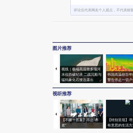
评论仅代表网友个人观点，不代表财
图片推荐
视线｜极端高温致多瑙河
水位跌破纪录 二战沉船与
韩国高温创百年
猛犸象化石接连露出
警告停止一切户
视听推荐
【不唯一答案】不止“养
【特别呈现】寻
老”
有意思的生活方