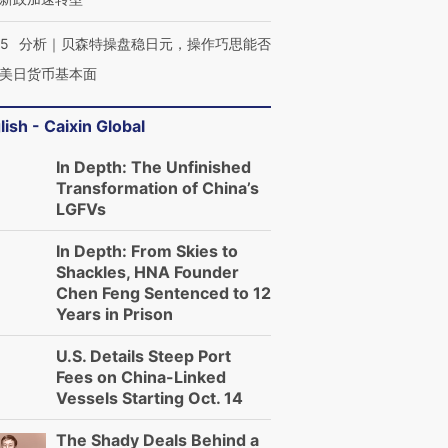
05
分析｜贝森特操盘稳日元，操作巧思能否
美日货币基本面
lish - Caixin Global
In Depth: The Unfinished
Transformation of China’s
LGFVs
In Depth: From Skies to
Shackles, HNA Founder
Chen Feng Sentenced to 12
Years in Prison
U.S. Details Steep Port
Fees on China-Linked
Vessels Starting Oct. 14
The Shady Deals Behind a