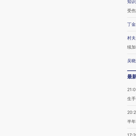
知识
受伤
丁金
村夫
续加
吴晓
最
21:0
生手
20:
半年
17:2