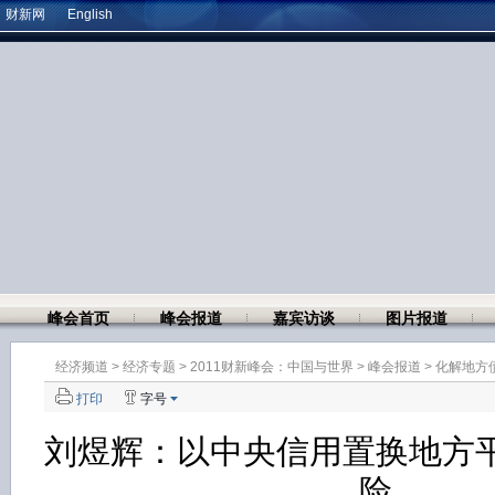
财新网
English
峰会首页
峰会报道
嘉宾访谈
图片报道
经济频道
>
经济专题
>
2011财新峰会：中国与世界
>
峰会报道
>
化解地方
打印
字号
刘煜辉：以中央信用置换地方
险