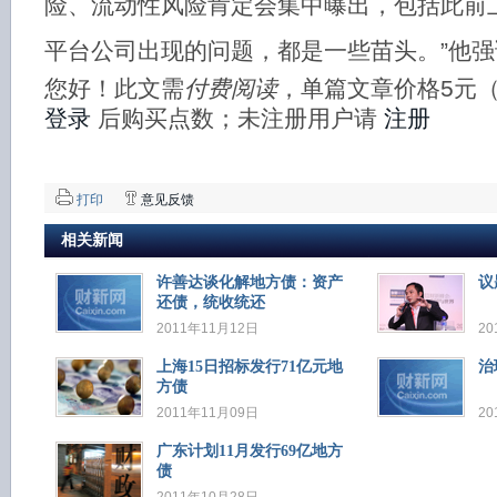
险、流动性风险肯定会集中曝出，包括此前
平台公司出现的问题，都是一些苗头。”他强
您好！此文需
付费阅读
，单篇文章价格5元
登录
后购买点数；未注册用户请
注册
打印
意见反馈
相关新闻
许善达谈化解地方债：资产
议
还债，统收统还
2011年11月12日
20
上海15日招标发行71亿元地
治
方债
2011年11月09日
20
广东计划11月发行69亿地方
债