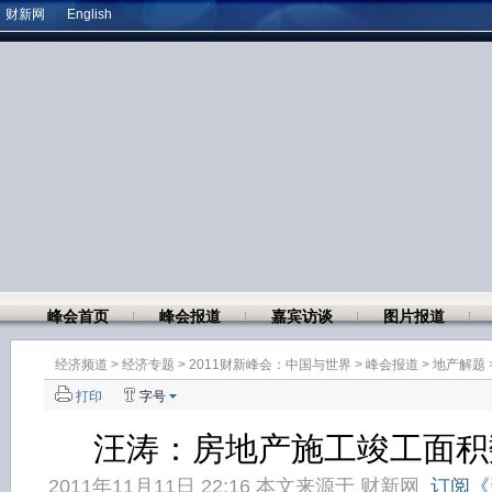
财新网
English
峰会首页
峰会报道
嘉宾访谈
图片报道
经济频道
>
经济专题
>
2011财新峰会：中国与世界
>
峰会报道
>
地产解题
打印
字号
汪涛：房地产施工竣工面积
2011年11月11日 22:16 本文来源于
财新网
订阅《