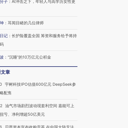
分子
：
AI冲击之下，年轻人与高学历女性更
有意思的生活方式·第三对
住三大增长引擎是什么？
有意思的
坤
：
耳闻目睹的几位律师
日记
：
长护险覆盖全国 筹资和服务给予将持
码
波
：
“沉睡”的10万亿元公积金
新文章
0
宇树科技IPO估值600亿元 DeepSeek参
略配售
22
油气市场剧烈波动现套利空间 嘉能可上
扭亏、净利增超50亿美元
6
贝恩资本宣布收购贡茶 在中国大陆无法