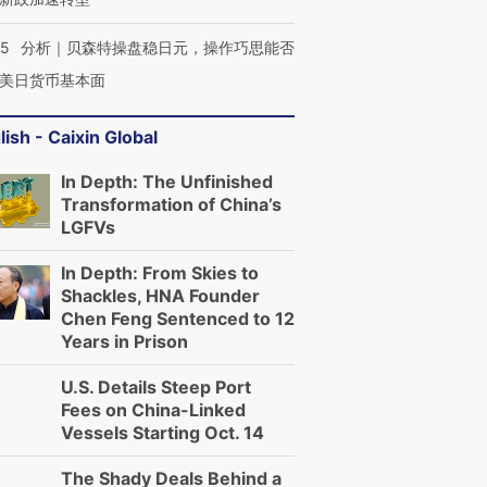
05
分析｜贝森特操盘稳日元，操作巧思能否
美日货币基本面
lish - Caixin Global
In Depth: The Unfinished
Transformation of China’s
LGFVs
In Depth: From Skies to
Shackles, HNA Founder
Chen Feng Sentenced to 12
Years in Prison
U.S. Details Steep Port
Fees on China-Linked
Vessels Starting Oct. 14
The Shady Deals Behind a