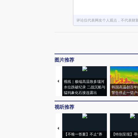
评论仅代表网友个人观点，不代表财
图片推荐
视线｜极端高温致多瑙河
水位跌破纪录 二战沉船与
韩国高温创百年
猛犸象化石接连露出
警告停止一切户
视听推荐
【不唯一答案】不止“养
【特别呈现】寻