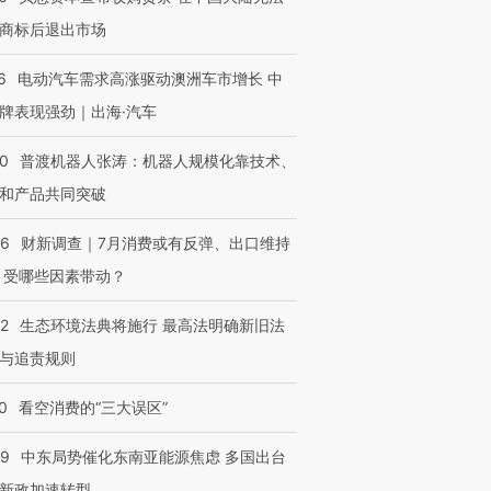
商标后退出市场
6
电动汽车需求高涨驱动澳洲车市增长 中
牌表现强劲｜出海·汽车
00
普渡机器人张涛：机器人规模化靠技术、
和产品共同突破
56
财新调查｜7月消费或有反弹、出口维持
 受哪些因素带动？
42
生态环境法典将施行 最高法明确新旧法
与追责规则
0
看空消费的“三大误区”
59
中东局势催化东南亚能源焦虑 多国出台
新政加速转型