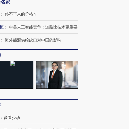
新名家
：
停不下来的价格？
恒
：
中美人工智能竞争：道路比技术更重要
：
海外能源供给缺口对中国的影响
频
OX的吸金
马航飞行员跨国走私7万
视线｜被称为“蟑螂”的印
让中产们甘
粒摇头丸 尿检体内含3种
度Z世代 用街头抗争将教
秘鲁纳斯
”？
毒品
育部长拱下台
13人遇难
客
：
多看少动
进第四届链博
【商旅对话】华住集团
技“链”接产
【特别呈现】寻找100种
CFO：不靠规模取胜，华
【特别呈