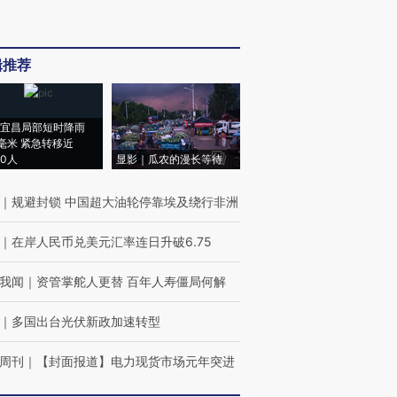
辑推荐
宜昌局部短时降雨
8毫米 紧急转移近
00人
显影｜瓜农的漫长等待
｜
规避封锁 中国超大油轮停靠埃及绕行非洲
｜
在岸人民币兑美元汇率连日升破6.75
我闻
｜
资管掌舵人更替 百年人寿僵局何解
｜
多国出台光伏新政加速转型
周刊
｜
【封面报道】电力现货市场元年突进