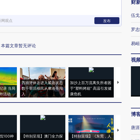
财
伍戈
新网观点
发布
罗志
易峘
本篇文章暂无评论
视
西班牙休达进入紧急状态
加沙上百万流离失所者困
视线｜HYR
纪录 当局
数千非法移民从摩洛哥闯
于“塑料烤箱” 高温引发健
术：是什么
外活动
入
康危机
心“花钱找虐
博
唐涯
【推广】走
找100种
【特别呈现】澳门全力探
【特别呈现】《东莞，人
会，让数智科