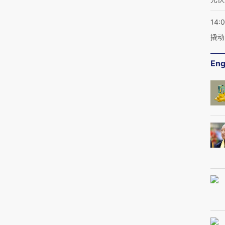
14:
撬动
Eng