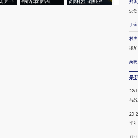
知识
式·第一对
索葡语国家新渠道
间便利店》倾情上线
业
受伤
丁金
村夫
续加
吴晓
最
22:1
与战
20:
半年
17:2