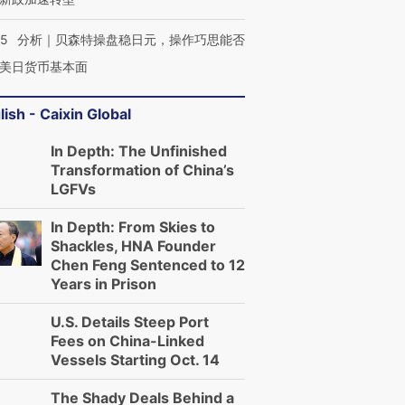
05
分析｜贝森特操盘稳日元，操作巧思能否
美日货币基本面
lish - Caixin Global
In Depth: The Unfinished
Transformation of China’s
LGFVs
In Depth: From Skies to
Shackles, HNA Founder
Chen Feng Sentenced to 12
Years in Prison
U.S. Details Steep Port
Fees on China-Linked
Vessels Starting Oct. 14
The Shady Deals Behind a