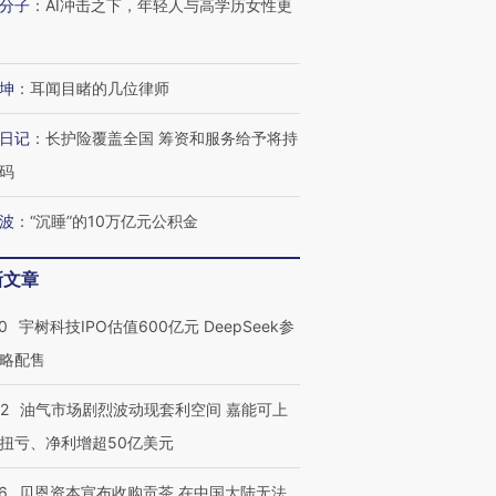
分子
：
AI冲击之下，年轻人与高学历女性更
坤
：
耳闻目睹的几位律师
日记
：
长护险覆盖全国 筹资和服务给予将持
码
波
：
“沉睡”的10万亿元公积金
新文章
0
宇树科技IPO估值600亿元 DeepSeek参
略配售
22
油气市场剧烈波动现套利空间 嘉能可上
扭亏、净利增超50亿美元
6
贝恩资本宣布收购贡茶 在中国大陆无法