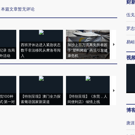
财
本篇文章暂无评论
伍戈
罗志
易峘
西班牙休达进入紧急状态
加沙上百万流离失所者困
视线｜HYR
纪录 当局
数千非法移民从摩洛哥闯
于“塑料烤箱” 高温引发健
术：是什么
外活动
入
康危机
心“花钱找虐
视
【推广】走
找100种
【特别呈现】澳门全力探
【特别呈现】《东莞，人
会，让数智科
式·第一对
索葡语国家新渠道
间便利店》倾情上线
业
博
唐涯