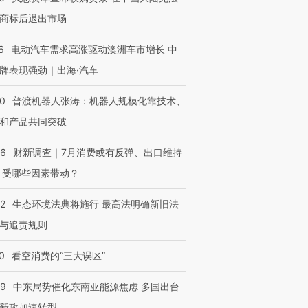
商标后退出市场
6
电动汽车需求高涨驱动澳洲车市增长 中
牌表现强劲｜出海·汽车
00
普渡机器人张涛：机器人规模化靠技术、
和产品共同突破
56
财新调查｜7月消费或有反弹、出口维持
 受哪些因素带动？
42
生态环境法典将施行 最高法明确新旧法
与追责规则
0
看空消费的“三大误区”
59
中东局势催化东南亚能源焦虑 多国出台
新政加速转型