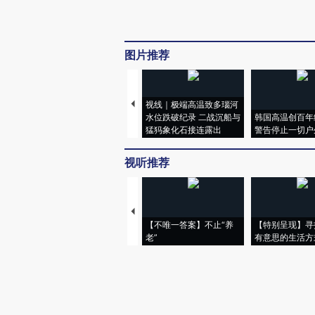
图片推荐
视线｜极端高温致多瑙河
水位跌破纪录 二战沉船与
韩国高温创百年
猛犸象化石接连露出
警告停止一切户
视听推荐
【不唯一答案】不止“养
【特别呈现】寻
老”
有意思的生活方