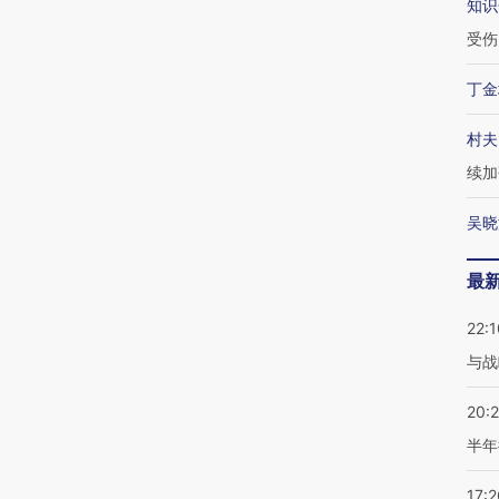
知识
受伤
丁金
村夫
续加
吴晓
最
22:1
与战
20:
半年
17:2