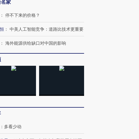
新名家
：
停不下来的价格？
恒
：
中美人工智能竞争：道路比技术更重要
：
海外能源供给缺口对中国的影响
OX的吸金
马航飞行员跨国走私7万
视线｜被称为“蟑螂”的印
让中产们甘
粒摇头丸 尿检体内含3种
度Z世代 用街头抗争将教
秘鲁纳斯
”？
毒品
育部长拱下台
13人遇难
频
进第四届链博
【商旅对话】华住集团
技“链”接产
【特别呈现】寻找100种
CFO：不靠规模取胜，华
【特别呈
有意思的生活方式·第三对
住三大增长引擎是什么？
有意思的
客
：
多看少动