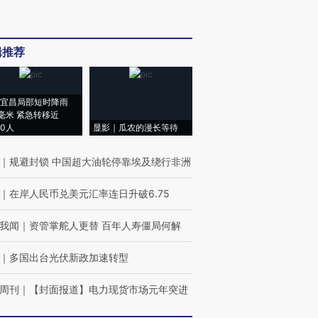
辑推荐
宜昌局部短时降雨
8毫米 紧急转移近
00人
显影｜瓜农的漫长等待
｜
规避封锁 中国超大油轮停靠埃及绕行非洲
｜
在岸人民币兑美元汇率连日升破6.75
我闻
｜
资管掌舵人更替 百年人寿僵局何解
｜
多国出台光伏新政加速转型
周刊
｜
【封面报道】电力现货市场元年突进