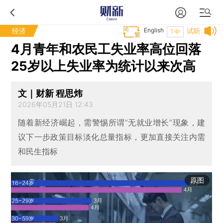
经济
English
试听
T中
4月青年和农民工失业率高位回落
25岁以上失业率为统计以来次高
文｜财新 程思炜
2026年05月21日 12:43
随着新经济崛起，需警惕所谓“无就业增长”现象，建
议下一步政策目标淡化总量指标，更加直接关注内需
和民生指标
原图