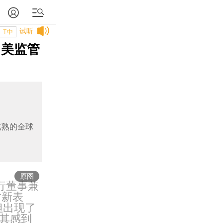
试听
T中
中美监管
成熟的全球
原图
行董事兼
财新表
但出现了
其感到