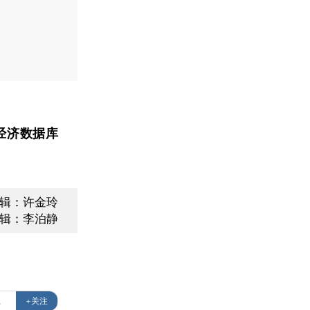
经济数据库
编辑：许金玲
辑：李泊静
系
+关注