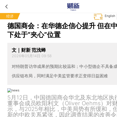
经济
English
德国商会：在华德企信心提升 但在
下处于“夹心”位置
文｜财新 范浅蝉
2026年05月14日 09:58
对特朗普访华成果的预期比较温和；中小型德企不具备
供应链布局，同时满足中美监管要求正变得日益困难
5月12日，中国德国商会华北及东北地区执
董事会成员欧阳利文（Oliver Oehms）对
示，与2025年相比，中美局势有所缓和，
新的中欧关系紧张，因此调查结果的改善令