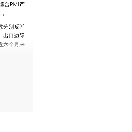
综合PMI产
升。
数分别反弹
张。出口边际
为近六个月来