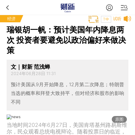
经济
试听
T中
瑞银胡一帆：预计美国年内降息两
次 投资者要避免以政治偏好来做决
策
文｜财新 范浅蝉
2024年06月28日 11:31
预计美国从9月开始降息，12月第二次降息；特朗普
当选的概率和拜登大致持平，但对经济和股市的影响
不同
原图
当地时间2024年6月27日，美国肯塔基州路易斯维
尔，民众观看总统电视辩论。随着投票日的临近，