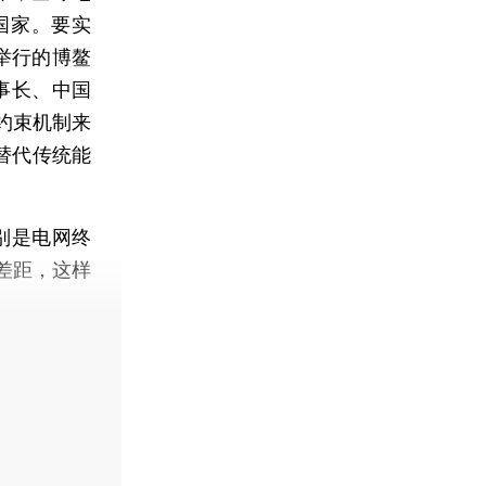
国家。要实
举行的博鳌
事长、中国
约束机制来
替代传统能
别是电网终
差距，这样