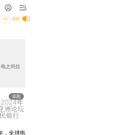
试听
T中
绿电之间拉
原图
2024年
亚洲论坛
民银行
年，全球电