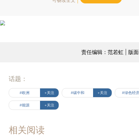
可畅读全文
责任编辑：范若虹 | 版
话题：
#欧洲
+关注
#碳中和
+关注
#绿色经
#能源
+关注
相关阅读