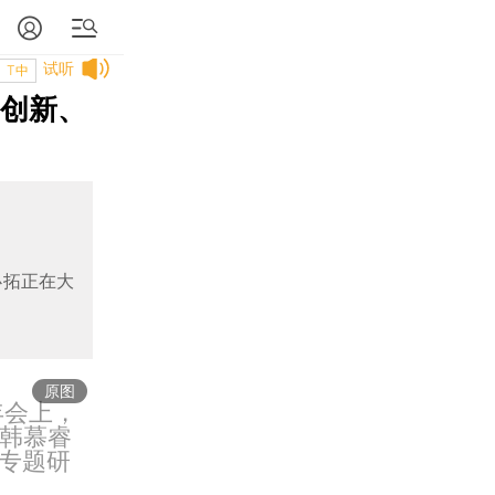
试听
T中
要创新、
必拓正在大
原图
年会上，
）韩慕睿
”专题研