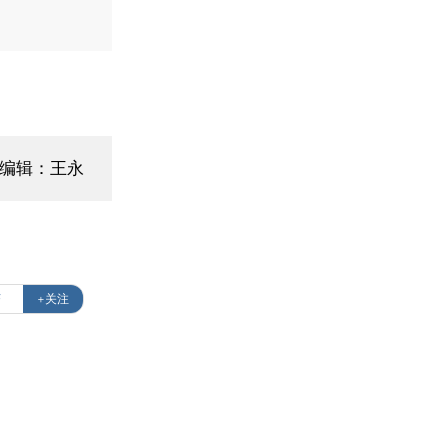
面编辑：王永
济
+关注