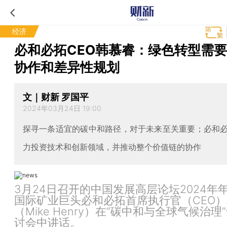
经济
必和必拓CEO韩慕睿：绿色转型需
协作和差异性规划
文｜财新 罗国平
2024年03月24日 19:00
探寻一条适宜的碳中和路径，对于未来至关重要；必和
力投资技术和创新领域，并推动整个价值链的协作
3月24日召开的中国发展高层论坛2024年
国际矿业巨头必和必拓首席执行官（CEO
（Mike Henry）在“碳中和与全球气候治理
讨会中讲话。