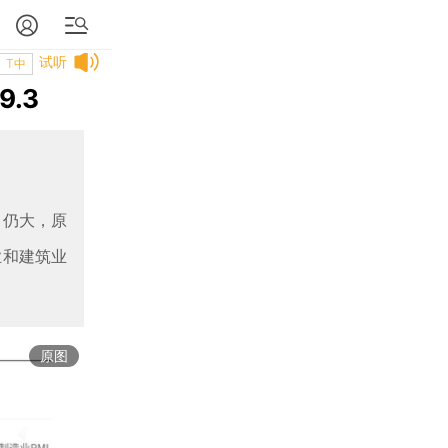
试听
T中
.3
力仍大，原
业和建筑业
原图