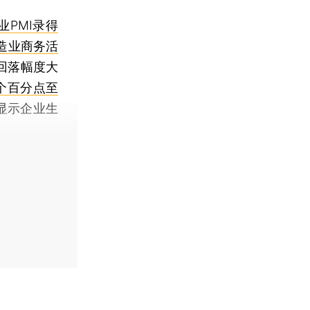
业PMI录得
造业商务活
I回落幅度大
2个百分点至
，显示企业生