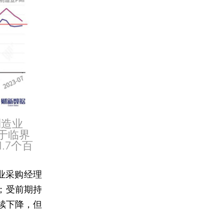
制造业
低于临界
.7个百
业采购经理
；受前期持
续下降，但