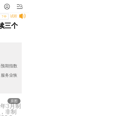
试听
T中
连续三个
动预期指数
，服务业恢
原图
3年3月制
点，非制