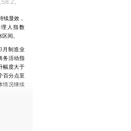
8.2。
持续显效，
经理人指数
张区间。
3月制造业
业商务活动指
提升幅度大于
6个百分点至
体情况继续