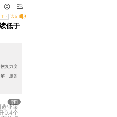
试听
T中
继续低于
需恢复力度
缓解；服务
原图
制造业采
0.4个