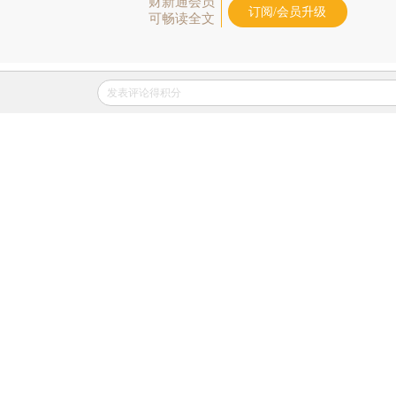
财新通会员
订阅/会员升级
可畅读全文
发表评论得积分
推荐进入
财新数据库
，可随时查阅全球及中国宏观
（CEIC）及相关指数库。
责任编辑：于海荣 | 版面
相关阅读