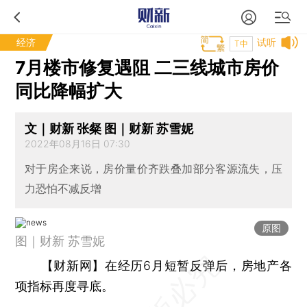
经济
试听
T中
7月楼市修复遇阻 二三线城市房价
同比降幅扩大
文｜财新 张粲 图｜财新 苏雪妮
2022年08月16日 07:30
对于房企来说，房价量价齐跌叠加部分客源流失，压
力恐怕不减反增
原图
图｜财新 苏雪妮
【财新网】
在经历6月短暂反弹后，房地产各
项指标再度寻底。