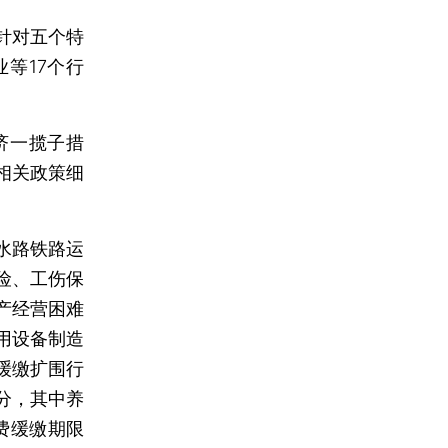
针对五个特
等17个行
济一揽子措
相关政策细
水路铁路运
险、工伤保
产经营困难
用设备制造
缓缴扩围行
分，其中养
费缓缴期限