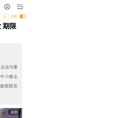
试听
T中
 期限
业企业为重
有中小微企
缴期限至
原图