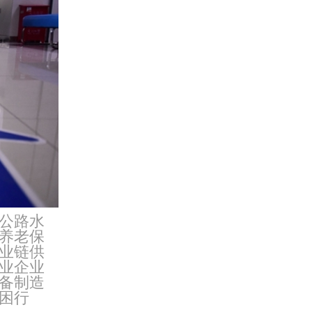
公路水
养老保
业链供
业企业
备制造
困行