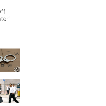
ff
nter’