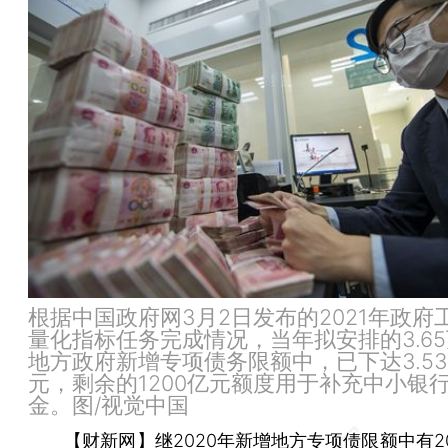
根据中国政府网3月2日发布的2021年政府
量化指标任务完成情况，当年拟安排的3.6
地方政府新增专项债务限额中，已下达3.5
元，剩余的1200亿元额度用于补充中小银
金。图/视觉中国
【财新网】
继2020年新增地方专项债限额中有2