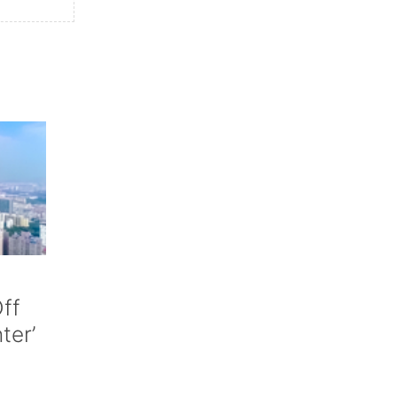
ff
nter’