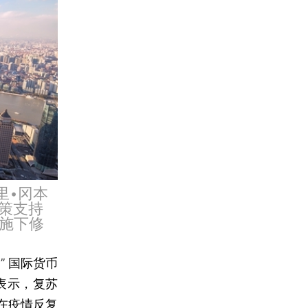
里•冈本
政策支持
施下修
” 国际货币
日表示，复苏
在疫情反复