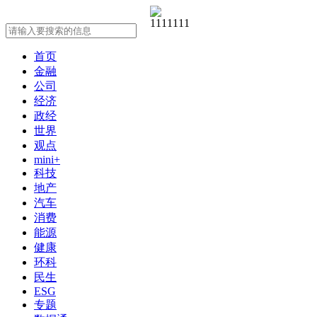
首页
金融
公司
经济
政经
世界
观点
mini+
科技
地产
汽车
消费
能源
健康
环科
民生
ESG
专题