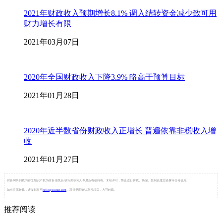
2021年财政收入预期增长8.1% 调入结转资金减少致可用
财力增长有限
2021年03月07日
2020年全国财政收入下降3.9% 略高于预算目标
2021年01月28日
2020年近半数省份财政收入正增长 普遍依靠非税收入增
收
2021年01月27日
财新网所刊载内容之知识产权为财新传媒及/或相关权利人专属所有或持有。未经许可，禁止进行转载、摘编、复制及建立镜像等任何使用。
如有意愿转载，请发邮件至
hello@caixin.com
，获得书面确认及授权后，方可转载。
推荐阅读