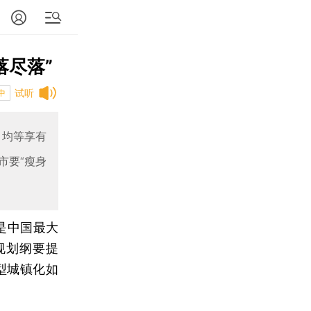
落尽落”
试听
中
口均等享有
市要“瘦身
是中国最大
规划纲要提
新型城镇化如