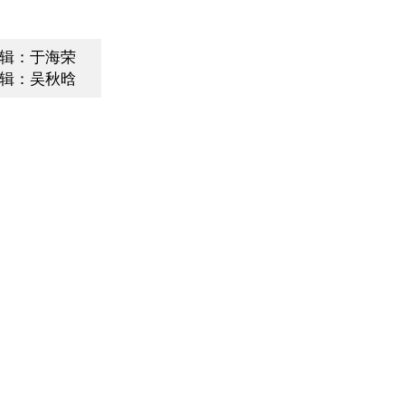
辑：于海荣
辑：吴秋晗