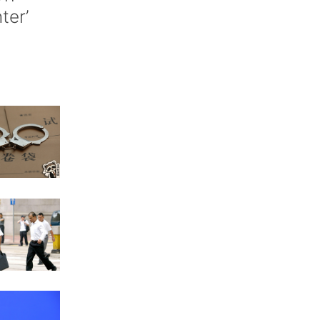
nter’