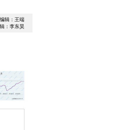
编辑：王端
辑：李东昊