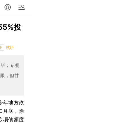
55%投
试听
中
完毕；专项
上限，但甘
今年地方政
10月底，除
增专项债额度