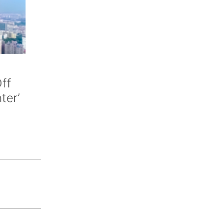
ff
nter’