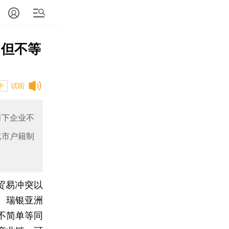
 但不等
试听
中
创下企业不
城市户籍制
贸易冲突以
。瑞银亚洲
不简单等同