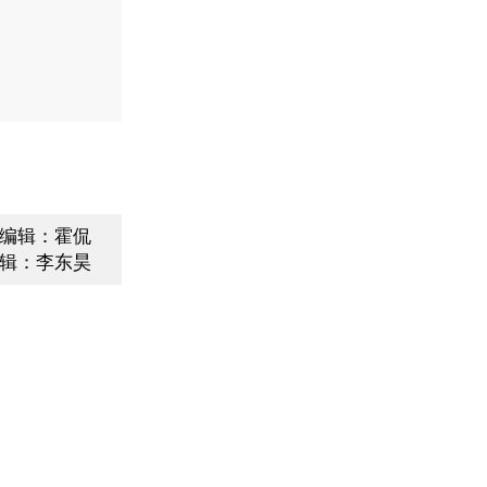
编辑：霍侃
辑：李东昊