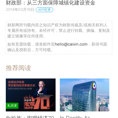
财政部：从三方面保障城镇化建设资金
2014年03月19日
APP打开
财新网所刊载内容之知识产权为财新传媒及/或相关权利人
专属所有或持有。未经许可，禁止进行转载、摘编、复制及
建立镜像等任何使用。
如有意愿转载，请发邮件至
hello@caixin.com
，获得书面
确认及授权后，方可转载。
推荐阅读
私房课
In Depth: As