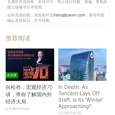
专属所有或持有。未经许可，禁止进行转载、摘编、复制及
建立镜像等任何使用。
如有意愿转载，请发邮件至
hello@caixin.com
，获得书面
确认及授权后，方可转载。
推荐阅读
私房课
In Depth: As
向松祚：宏观经济70
Tencent Lays Off
讲，带你了解国内外
Staff, Is Its ‘Winter’
经济大局
Approaching?
2022年04月06日
2022年04月01日