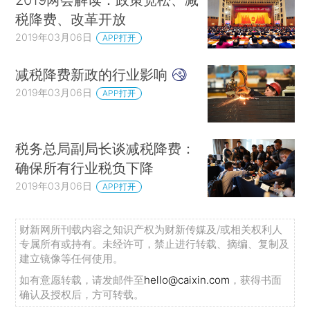
税降费、改革开放
2019年03月06日
APP打开
减税降费新政的行业影响
2019年03月06日
APP打开
税务总局副局长谈减税降费：
确保所有行业税负下降
2019年03月06日
APP打开
财新网所刊载内容之知识产权为财新传媒及/或相关权利人
专属所有或持有。未经许可，禁止进行转载、摘编、复制及
建立镜像等任何使用。
如有意愿转载，请发邮件至
hello@caixin.com
，获得书面
确认及授权后，方可转载。