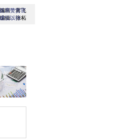
编辑：蒋飞
首席赞赏官
编辑：张柘
虚位以待