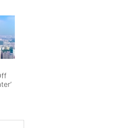
ff
nter’