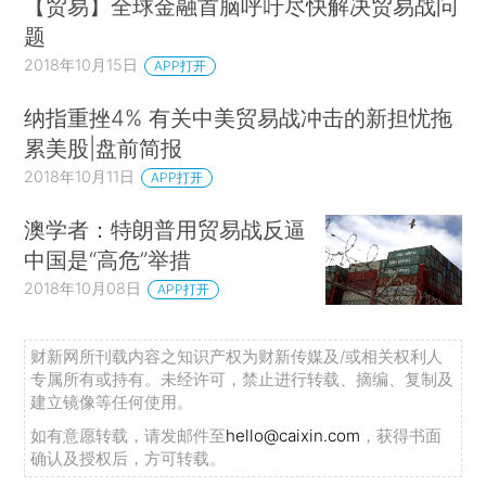
【贸易】全球金融首脑呼吁尽快解决贸易战问
题
2018年10月15日
APP打开
纳指重挫4% 有关中美贸易战冲击的新担忧拖
累美股|盘前简报
2018年10月11日
APP打开
澳学者：特朗普用贸易战反逼
中国是“高危”举措
2018年10月08日
APP打开
财新网所刊载内容之知识产权为财新传媒及/或相关权利人
专属所有或持有。未经许可，禁止进行转载、摘编、复制及
建立镜像等任何使用。
如有意愿转载，请发邮件至
hello@caixin.com
，获得书面
确认及授权后，方可转载。