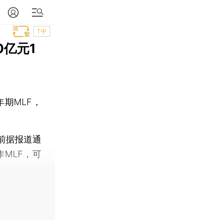
T中
0亿元1
年期MLF，
前据报道通
MLF，可