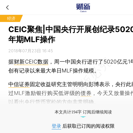
经济
CEIC聚焦|中国央行开展创纪录502
年期MLF操作
2018年07月23日 16:45
据
财新CEIC数据
，周一中国央行进行了5020亿元1
创有记录以来最大单日MLF操作规模。
中信证券
固定收益研究主管明明向彭博表示，央行此
过MLF激励银行购买低评级的
债券
，今天又放量操作
以看出央行货币宽松的方向非常明确。
本文共计194字 订阅后继续阅读
登录
后获取已订阅的阅读权限