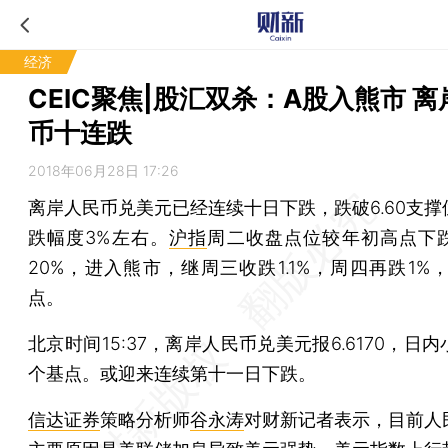
经济
CEIC聚焦|股汇双杀：A股入熊市 
币十连跌
2018年06月28日 17:26
离岸人民币兑美元已经连续十日下跌，跌破6.60支撑
跌幅度3%左右。
沪指
周二收盘点位较年初高点下
20%，进入熊市，继周三收跌1.1%，周四再跌1%，
点。
北京时间15:37，离岸人民币兑美元报6.6170，日
个基点。或迎来连续第十一日下跌。
信达证券
策略分析师
谷永涛
对财新记者表示，目前人