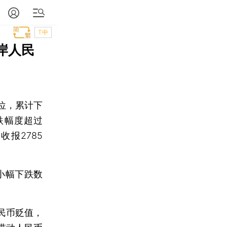
T中
离岸人民
位，累计下
跌幅度超过
收报2785
内小幅下跌数
民币贬值，