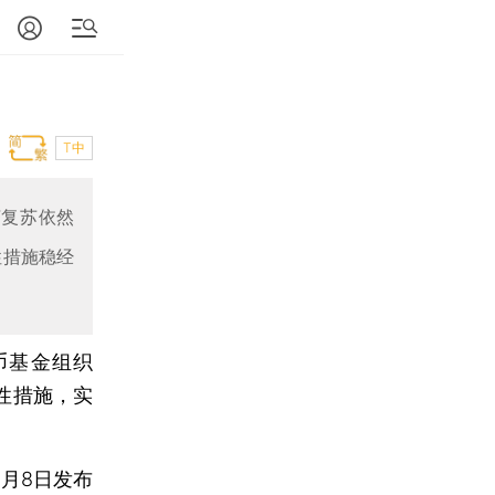
T中
济复苏依然
性措施稳经
币基金组织
性措施，实
月8日发布