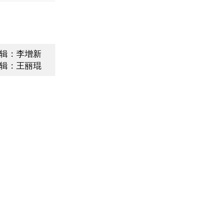
辑：李增新
辑：王丽琨