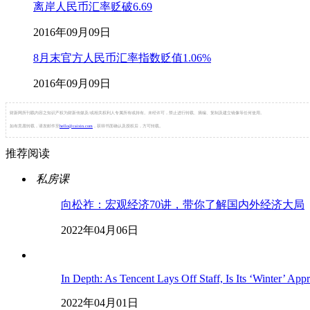
离岸人民币汇率贬破6.69
2016年09月09日
8月末官方人民币汇率指数贬值1.06%
2016年09月09日
财新网所刊载内容之知识产权为财新传媒及/或相关权利人专属所有或持有。未经许可，禁止进行转载、摘编、复制及建立镜像等任何使用。
如有意愿转载，请发邮件至
hello@caixin.com
，获得书面确认及授权后，方可转载。
推荐阅读
私房课
向松祚：宏观经济70讲，带你了解国内外经济大局
2022年04月06日
In Depth: As Tencent Lays Off Staff, Is Its ‘Winter’ App
2022年04月01日