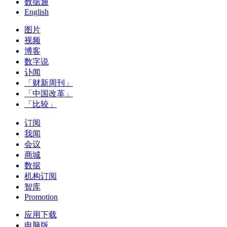
数据通
English
图片
视频
博客
数字说
讣闻
「财新周刊」
「中国改革」
「比较」
订阅
我闻
会议
商城
数据
机构订阅
智库
Promotion
应用下载
电脑版