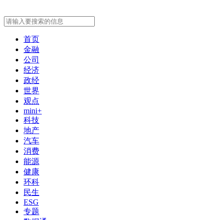
首页
金融
公司
经济
政经
世界
观点
mini+
科技
地产
汽车
消费
能源
健康
环科
民生
ESG
专题